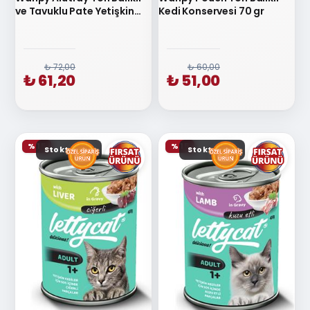
ve Tavuklu Pate Yetişkin
Kedi Konservesi 70 gr
Kedi Konservesi
₺ 72,00
₺ 60,00
₺ 61,20
₺ 51,00
% 15
% 15
Stokta yok
Stokta yok