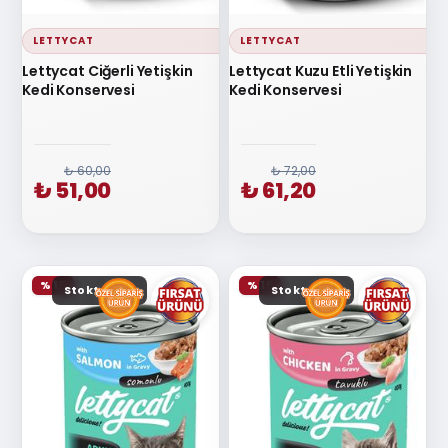
LETTYCAT
LETTYCAT
Lettycat Ciğerli Yetişkin
Lettycat Kuzu Etli Yetişkin
Kedi Konservesi
Kedi Konservesi
₺ 60,00
₺ 72,00
₺ 51,00
₺ 61,20
% 15
% 15
Stokta yok
Stokta yok