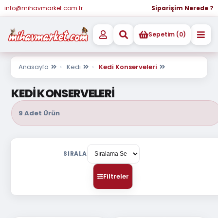
info@mihavmarket.com.tr
Siparişim Nerede ?
Sepetim (0)
Anasayfa
Kedi
Kedi Konserveleri
KEDİ KONSERVELERİ
9 Adet Ürün
SIRALA
Filtreler