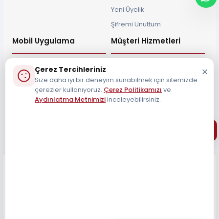
Yeni Üyelik
Şifremi Unuttum
Mobil Uygulama
Müşteri Hizmetleri
Çerez Tercihleriniz
Size daha iyi bir deneyim sunabilmek için sitemizde
çerezler kullanıyoruz.
Çerez Politikamızı
ve
Müşteri Destek Hattı
Aydınlatma Metnimizi
inceleyebilirsiniz.
0212 690 34 55
Tüm Hakları Saklıdır 2026