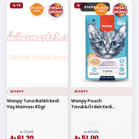
% 15
% 15
Stokta yok
WANPY
WANPY
Wanpy Tuna Balıklı Kedi
Wanpy Pouch
Yaş Maması 40gr
Tavuk&Ördek Kedi
Konservesi 70 gr
₺ 72,00
₺ 60,00
₺ 61,20
₺ 51,00