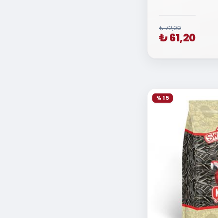
₺ 72,00
₺ 61,20
% 15