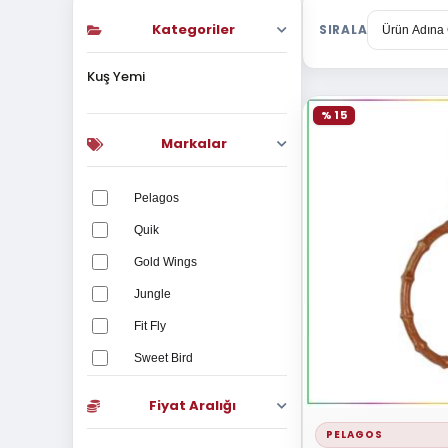
Kategoriler
SIRALA
Kuş Yemi
% 15
Markalar
Pelagos
Quik
Gold Wings
Jungle
Fit Fly
Sweet Bird
Gold Wings
Fiyat Aralığı
Versele Laga
PELAGOS