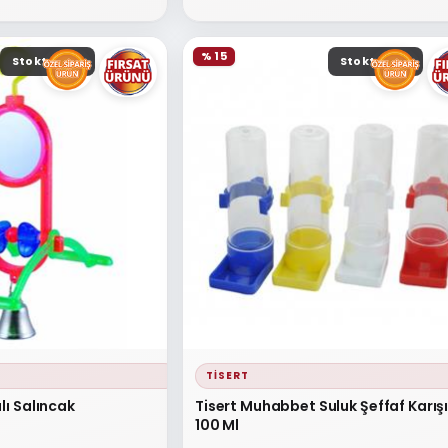
% 15
Stokta yok
Stokta yok
TISERT
lı Salıncak
Tisert Muhabbet Suluk Şeffaf Karış
100 Ml