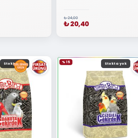
₺ 24,00
₺ 20,40
% 15
Stokta yok
Stokta yok