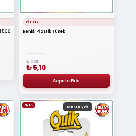
FIT FLY
i 500
Renkli Plastik Tünek
₺ 6,00
₺ 5,10
% 15
Stokta yok