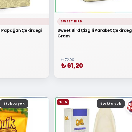
SWEET BIRD
a Papağan Çekirdeği
Sweet Bird Çizgili Paraket Çekirdeğ
Gram
₺ 72,00
₺ 61,20
% 15
Stokta yok
Stokta yok