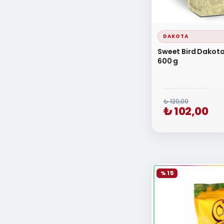
DAKOTA
Sweet Bird Dakot
600 g
₺ 120,00
₺ 102,00
% 15