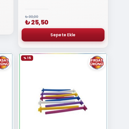
₺ 30,00
₺ 25,50
% 15