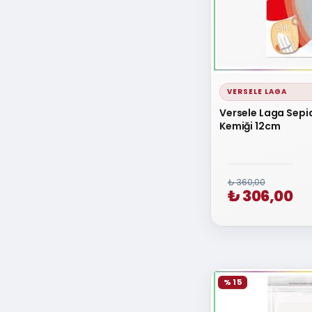
Doggie
600 ₺ - 700
Beak's
700 ₺ - 800
Tisert
800 ₺ - 900
Yıldırım Pet
1000 ₺ - 2000
VERSELE LAGA
Petcity
Versele Laga Sepi
Karlie
Kemiği 12cm
GOBYPET
KARTAL
₺ 360,00
₺ 306,00
% 15