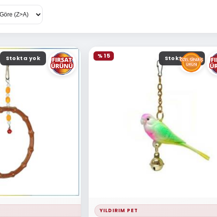
% 15
Stokta yok
Stokta yok
YILDIRIM PET