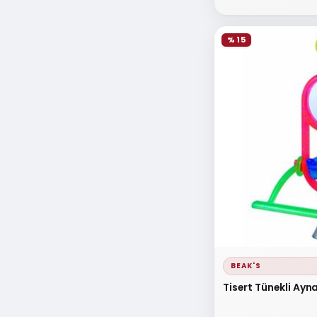
% 15
BEAK'S
Tisert Tünekli Ayna