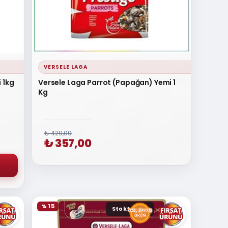
VERSELE LAGA
 1kg
Versele Laga Parrot (Papağan) Yemi 1
Kg
₺ 420,00
₺ 357,00
% 15
Stokta yok