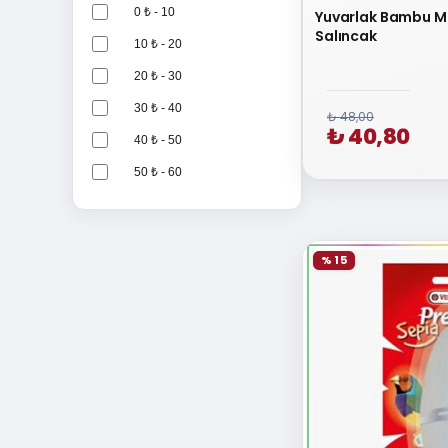
GardenMix
0 ₺ - 10
Yuvarlak Bambu M
Salıncak
Nature Plan
10 ₺ - 20
Pets Family
20 ₺ - 30
Dakota
30 ₺ - 40
₺ 48,00
₺ 40,80
Hobi
40 ₺ - 50
Felicia
50 ₺ - 60
Refarm
60 ₺ - 70
Otantik
70 ₺ - 80
% 15
Mihav
80 ₺ - 90
Dayang
100 ₺ - 200
Eastland
200 ₺ - 300
EuroGold
300 ₺ - 400
Kardelen
400 ₺ - 500
Kiki
500 ₺ - 600