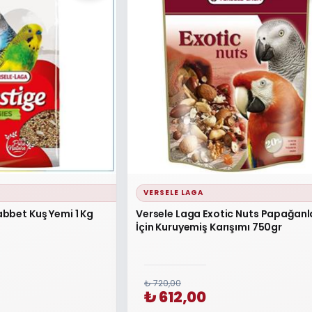
VERSELE LAGA
bbet Kuş Yemi 1 Kg
Versele Laga Exotic Nuts Papağanl
İçin Kuruyemiş Karışımı 750gr
₺ 720,00
₺ 612,00