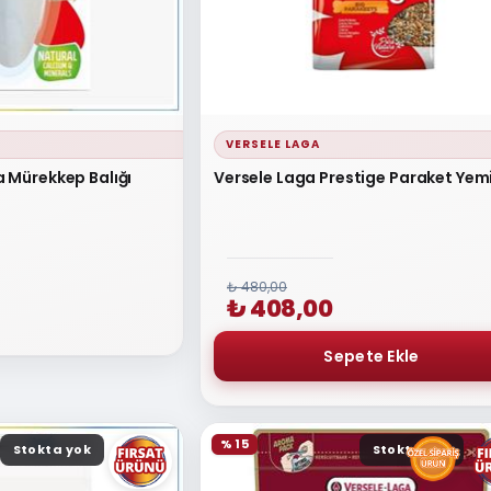
VERSELE LAGA
a Mürekkep Balığı
Versele Laga Prestige Paraket Yemi
₺ 480,00
₺ 408,00
% 15
Stokta yok
Stokta yok