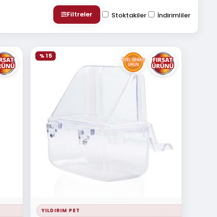
Filtreler
Stoktakiler
İndirimliler
% 15
YILDIRIM PET