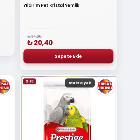
Yıldırım Pet Kristal Yemlik
₺ 24,00
₺ 20,40
% 15
Stokta yok