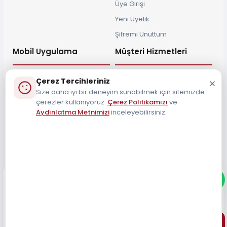
Üye Girişi
Yeni Üyelik
Şifremi Unuttum
Mobil Uygulama
Müşteri Hizmetleri
Çerez Tercihleriniz
Size daha iyi bir deneyim sunabilmek için sitemizde
çerezler kullanıyoruz.
Çerez Politikamızı
ve
Müşteri Destek Hattı
Aydınlatma Metnimizi
inceleyebilirsiniz.
0212 690 34 55
Tüm Hakları Saklıdır 2026