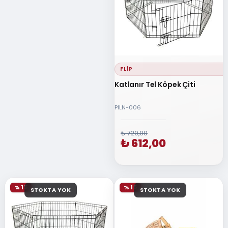
FLIP
Katlanır Tel Köpek Çiti
PILN-006
₺ 720,00
₺ 612,00
% 15
% 15
STOKTA YOK
STOKTA YOK