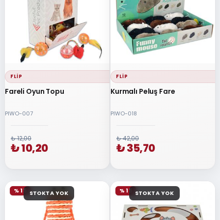
FLIP
FLIP
Fareli Oyun Topu
Kurmalı Peluş Fare
PIWO-007
PIWO-018
₺ 12,00
₺ 42,00
₺ 10,20
₺ 35,70
% 15
% 15
STOKTA YOK
STOKTA YOK