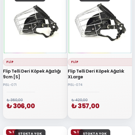
FLIP
FLIP
Flip Telli Deri Köpek Ağızlığı
Flip Telli Deri Köpek Ağızlık
9cm [S]
XLarge
PISL-071
PISL-074
₺ 360,00
₺ 420,00
₺ 306,00
₺ 357,00
% 15
% 15
STOKTA YOK
STOKTA YOK