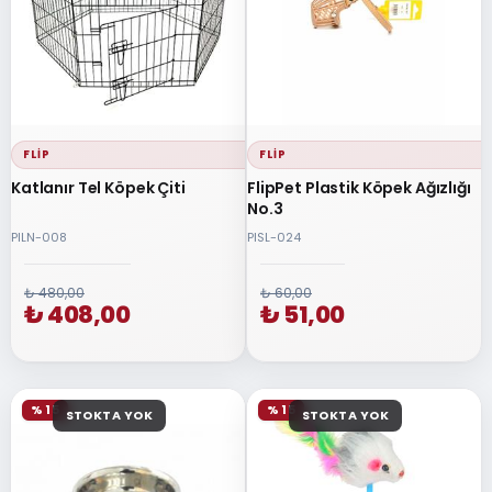
FLIP
FLIP
Katlanır Tel Köpek Çiti
FlipPet Plastik Köpek Ağızlığı
No.3
PILN-008
PISL-024
₺ 480,00
₺ 60,00
₺ 408,00
₺ 51,00
% 15
% 15
STOKTA YOK
STOKTA YOK