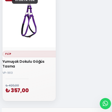
STOKTA YOK
FLIP
Yumuşak Dokulu Göğüs
Tasma
VP-1813
₺ 420,00
₺ 357,00