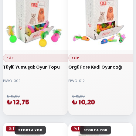
FLIP
FLIP
Tüylü Yumuşak Oyun Topu
Örgü Fare Kedi Oyuncağı
PIWO-009
PIWO-012
₺ 15,00
₺ 12,00
₺ 12,75
₺ 10,20
% 15
% 15
STOKTA YOK
STOKTA YOK