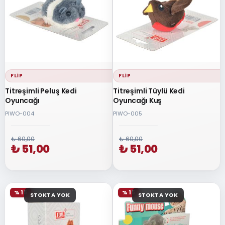
FLIP
FLIP
Titreşimli Peluş Kedi
Titreşimli Tüylü Kedi
Oyuncağı
Oyuncağı Kuş
PIWO-004
PIWO-005
₺ 60,00
₺ 60,00
₺ 51,00
₺ 51,00
% 15
% 15
STOKTA YOK
STOKTA YOK