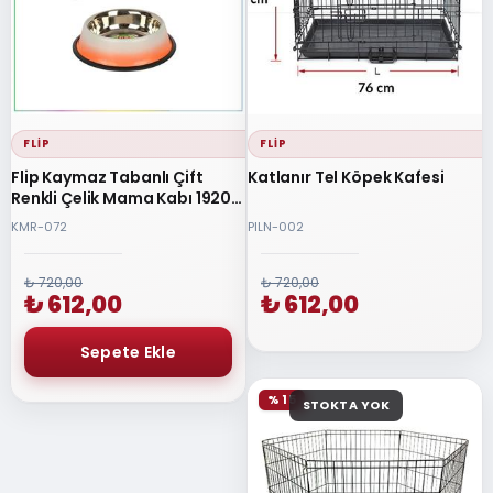
FLIP
FLIP
Flip Kaymaz Tabanlı Çift
Katlanır Tel Köpek Kafesi
Renkli Çelik Mama Kabı 1920
ml
KMR-072
PILN-002
₺ 720,00
₺ 720,00
₺ 612,00
₺ 612,00
% 15
STOKTA YOK