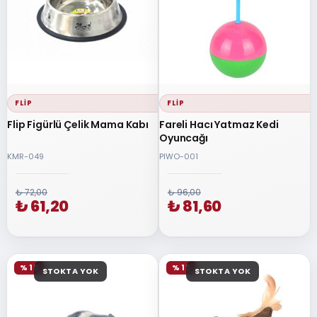
FLIP
FLIP
Flip Figürlü Çelik Mama Kabı
Fareli Hacı Yatmaz Kedi
Oyuncağı
KMR-049
PIWO-001
₺ 72,00
₺ 96,00
₺ 61,20
₺ 81,60
% 15
% 15
STOKTA YOK
STOKTA YOK