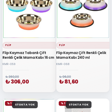
FLIP
FLIP
Flip Kaymaz Tabanlı Çift
Flip Kaymaz Çift Renkli Çelik
Renkli Çelik Mama Kabı 16 cm
Mama Kabı 240 ml
KMR-059
KMR-068
₺ 360,00
₺ 96,00
₺ 306,00
₺ 81,60
% 15
% 15
STOKTA YOK
STOKTA YOK