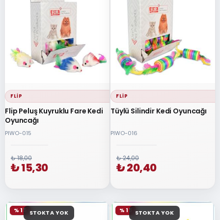
FLIP
FLIP
Flip Peluş Kuyruklu Fare Kedi
Tüylü Silindir Kedi Oyuncağı
Oyuncağı
PIWO-015
PIWO-016
₺ 18,00
₺ 24,00
₺ 15,30
₺ 20,40
% 15
% 15
STOKTA YOK
STOKTA YOK