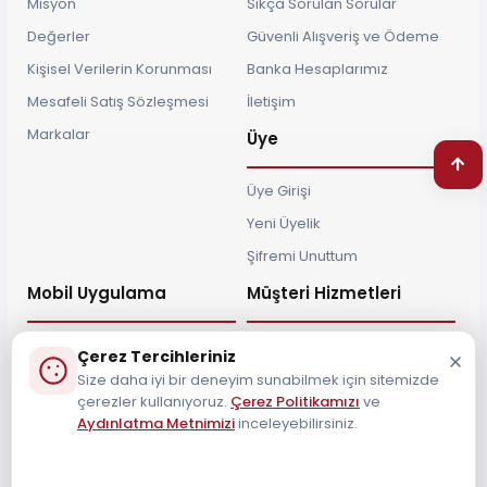
Misyon
Sıkça Sorulan Sorular
Değerler
Güvenli Alışveriş ve Ödeme
Kişisel Verilerin Korunması
Banka Hesaplarımız
Mesafeli Satış Sözleşmesi
İletişim
Markalar
Üye
Üye Girişi
Yeni Üyelik
Şifremi Unuttum
Mobil Uygulama
Müşteri Hizmetleri
Çerez Tercihleriniz
Size daha iyi bir deneyim sunabilmek için sitemizde
çerezler kullanıyoruz.
Çerez Politikamızı
ve
Müşteri Destek Hattı
Aydınlatma Metnimizi
inceleyebilirsiniz.
0212 690 34 55