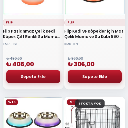
FLIP
FLIP
Flip Paslanmaz Çelik Kedi
Flip Kedi ve Köpekler İçin Mat
Köpek Çift Renkli Su Mama
Çelik Mama ve Su Kabı 960 ml
Kabı 23cm
(Karışık Renkli)
KMR-061
KMR-071
₺ 480,00
₺ 360,00
₺ 408,00
₺ 306,00
% 15
% 15
STOKTA YOK