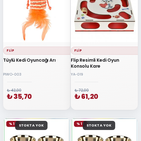
FLIP
FLIP
Tüylü Kedi Oyuncağı Arı
Flip Resimli Kedi Oyun
Konsolu Kare
PIWO-003
YA-019
₺ 42,00
₺ 72,00
₺ 35,70
₺ 61,20
% 15
% 15
STOKTA YOK
STOKTA YOK