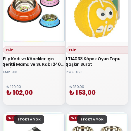
FLIP
FLIP
Flip Kedi ve Köpekler için
LT14038 Köpek Oyun Topu
Şeritli Mama ve Su Kabı 240
Şaşkın Surat
Ml / 8 Oz
KMR-018
PIWO-028
₺ 120,00
₺ 180,00
₺ 102,00
₺ 153,00
% 15
% 15
STOKTA YOK
STOKTA YOK