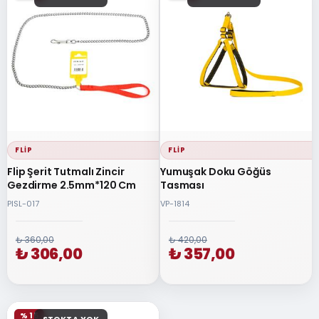
FLIP
FLIP
Flip Şerit Tutmalı Zincir
Yumuşak Doku Göğüs
Gezdirme 2.5mm*120 Cm
Tasması
PISL-017
VP-1814
₺ 360,00
₺ 420,00
₺ 306,00
₺ 357,00
% 15