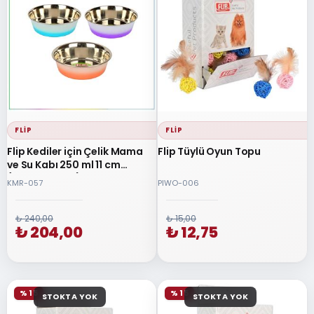
FLIP
FLIP
Flip Kediler için Çelik Mama
Flip Tüylü Oyun Topu
ve Su Kabı 250 ml 11 cm
(Karışık Renkli)
KMR-057
PIWO-006
₺ 240,00
₺ 15,00
₺ 204,00
₺ 12,75
% 15
% 15
STOKTA YOK
STOKTA YOK