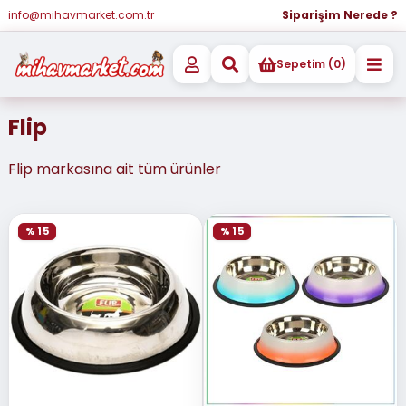
info@mihavmarket.com.tr
Siparişim Nerede ?
Sepetim (0)
Flip
Flip markasına ait tüm ürünler
% 15
% 15