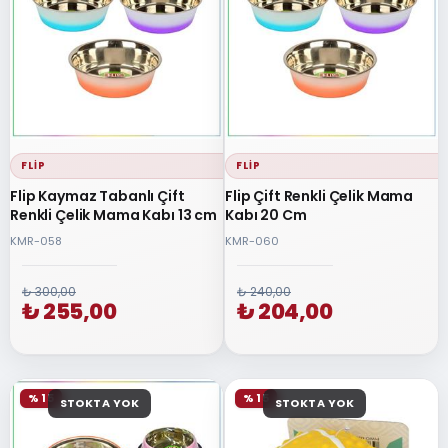
FLIP
FLIP
Flip Kaymaz Tabanlı Çift
Flip Çift Renkli Çelik Mama
Renkli Çelik Mama Kabı 13 cm
Kabı 20 Cm
KMR-058
KMR-060
₺ 300,00
₺ 240,00
₺ 255,00
₺ 204,00
% 15
% 15
STOKTA YOK
STOKTA YOK