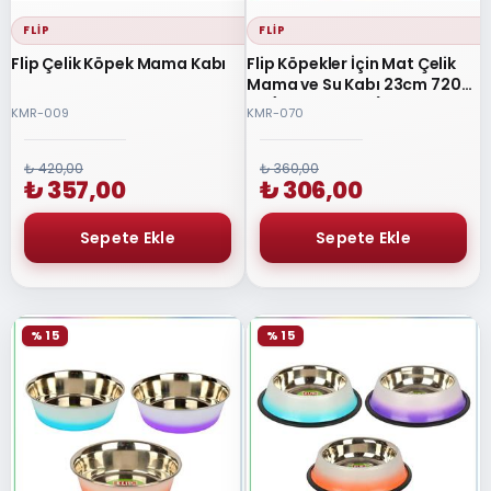
FLIP
FLIP
Flip Çelik Köpek Mama Kabı
Flip Köpekler İçin Mat Çelik
Mama ve Su Kabı 23cm 720
ml (Karışık Renkli)
KMR-009
KMR-070
₺ 420,00
₺ 360,00
₺ 357,00
₺ 306,00
% 15
% 15