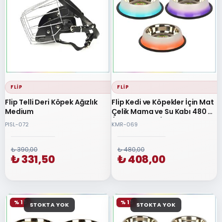
FLIP
FLIP
Flip Telli Deri Köpek Ağızlık
Flip Kedi ve Köpekler İçin Mat
Medium
Çelik Mama ve Su Kabı 480 ml
(Karışık Renkli)
PISL-072
KMR-069
₺ 390,00
₺ 480,00
₺ 331,50
₺ 408,00
% 15
% 15
STOKTA YOK
STOKTA YOK