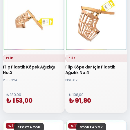
FLIP
FLIP
Flip Plastik Köpek Ağızlığı
Flip Köpekler İçin Plastik
No.3
Ağızlık No.4
PISL-024
PISL-025
₺ 180,00
₺ 108,00
₺ 153,00
₺ 91,80
% 15
% 15
STOKTA YOK
STOKTA YOK