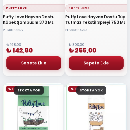
PUFFY LOVE
PUFFY LOVE
Puffy Love Hayvan Dostu
Puffy Love Hayvan Dostu Tüy
Köpek Şampuanı 370 ML
Tutmaz Tekstil Spreyi 750 ML
PL.68668877
PL686654793
₺ 168,00
₺ 300,00
₺ 142,80
₺ 255,00
% 15
% 15
STOKTA YOK
STOKTA YOK