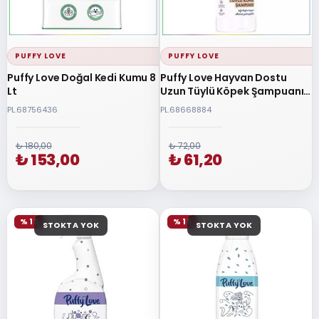
PUFFY LOVE
PUFFY LOVE
Puffy Love Doğal Kedi Kumu 8
Puffy Love Hayvan Dostu
Lt
Uzun Tüylü Köpek Şampuanı
370 ML
PL.68756436
PL.68668884
₺ 180,00
₺ 72,00
₺ 153,00
₺ 61,20
% 15
% 15
STOKTA YOK
STOKTA YOK