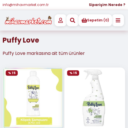
info@mihavmarket.com.tr
Siparişim Nerede ?
Sepetim (0)
Puffy Love
Puffy Love markasına ait tüm ürünler
% 15
% 15