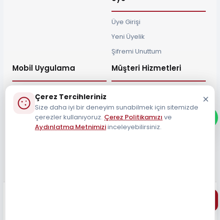
Üye Girişi
Yeni Üyelik
Şifremi Unuttum
Mobil Uygulama
Müşteri Hizmetleri
Çerez Tercihleriniz
Size daha iyi bir deneyim sunabilmek için sitemizde
çerezler kullanıyoruz.
Çerez Politikamızı
ve
Müşteri Destek Hattı
Aydınlatma Metnimizi
inceleyebilirsiniz.
0212 690 34 55