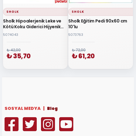
SHOLK
SHOLK
Sholk Hipoalerjenik Leke ve
Sholk Eğitim Pedi 90x60 cm
Kötü Koku Giderici Hijyenik
10'lu
Sprey Temizleyici 750ml
5074043
5073763
₺ 42,00
₺ 72,00
₺ 35,70
₺ 61,20
SOSYAL MEDYA |
Blog