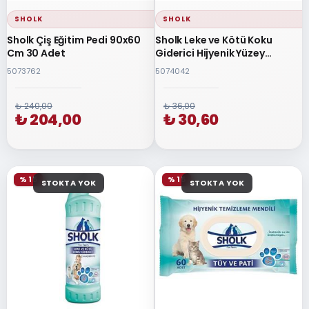
SHOLK
SHOLK
Sholk Çiş Eğitim Pedi 90x60
Sholk Leke ve Kötü Koku
Cm 30 Adet
Giderici Hijyenik Yüzey
Temizleyici 1 Lt
5073762
5074042
₺ 240,00
₺ 36,00
₺ 204,00
₺ 30,60
% 15
% 15
STOKTA YOK
STOKTA YOK