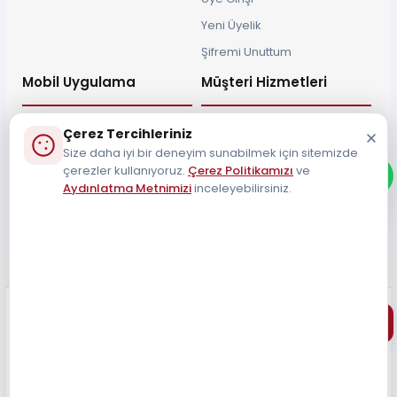
Yeni Üyelik
Şifremi Unuttum
Mobil Uygulama
Müşteri Hizmetleri
Çerez Tercihleriniz
Size daha iyi bir deneyim sunabilmek için sitemizde
çerezler kullanıyoruz.
Çerez Politikamızı
ve
Müşteri Destek Hattı
Aydınlatma Metnimizi
inceleyebilirsiniz.
0212 690 34 55
Tüm Hakları Saklıdır 2026