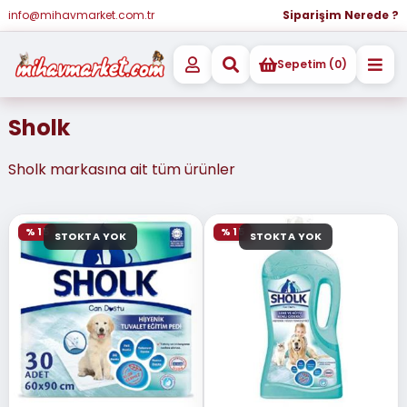
info@mihavmarket.com.tr
Siparişim Nerede ?
Sepetim (0)
Sholk
Sholk markasına ait tüm ürünler
% 15
% 15
STOKTA YOK
STOKTA YOK