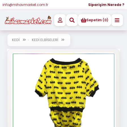
info@mihavmarket.com.tr
Siparişim Nerede ?
Sepetim (0)
KEDİ
KEDİ ELBİSELERİ