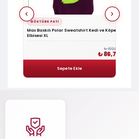
GÖKTÜRK PATI
GÖKT
isesi XXL
Max Baskılı Polar Sweatshirt Kedi ve Köpek
Kedi-
Elbisesi XL
₺ 270,00
₺ 102,00
 229,50
₺ 86,70