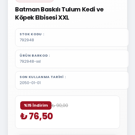
Batman Baskılı Tulum Kedi ve
Köpek Elbisesi XXL
STOK KODU
792948
ÜRÜN BARKOD
792948-xxl
SON KULLANMA TARIHI
2050-01-01
₺ 90,00
%15 İndirim
₺ 76,50