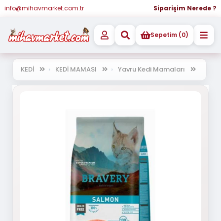
info@mihavmarket.com.tr
Siparişim Nerede ?
Sepetim (0)
KEDİ
KEDİ MAMASI
Yavru Kedi Mamaları