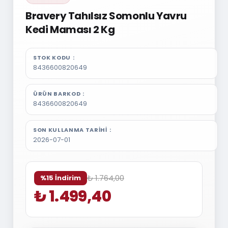
Bravery Tahılsız Somonlu Yavru
Kedi Maması 2 Kg
STOK KODU
8436600820649
ÜRÜN BARKOD
8436600820649
SON KULLANMA TARIHI
2026-07-01
₺ 1.764,00
%15 İndirim
₺ 1.499,40