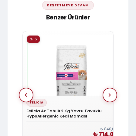
KEŞFETMEYE DEVAM
Benzer Ürünler
% 15
% 15
FELICIA
ROYA
alıklı
Felicia Az Tahıllı 2 Kg Yavru Tavuklu
Royal
HypoAllergenic Kedi Maması
Cat 3
₺ 1.440,00
₺ 840,00
1.224,00
₺ 714,00