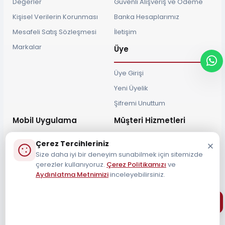
Değerler
Güvenli Alışveriş ve Ödeme
Kişisel Verilerin Korunması
Banka Hesaplarımız
Mesafeli Satış Sözleşmesi
İletişim
Markalar
Üye
Üye Girişi
Yeni Üyelik
Şifremi Unuttum
Mobil Uygulama
Müşteri Hizmetleri
Çerez Tercihleriniz
Size daha iyi bir deneyim sunabilmek için sitemizde
çerezler kullanıyoruz.
Çerez Politikamızı
ve
Aydınlatma Metnimizi
inceleyebilirsiniz.
Müşteri Destek Hattı
0212 690 34 55