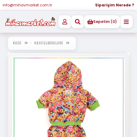
info@mihavmarket.com.tr
Siparişim Nerede ?
Sepetim (0)
KEDİ
KEDİ ELBİSELERİ