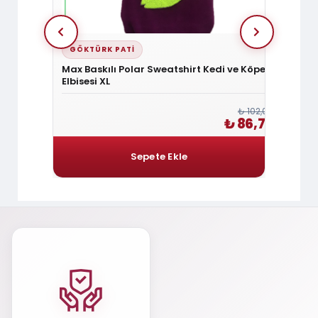
GÖKTÜRK PATI
GÖKT
isesi XXL
Max Baskılı Polar Sweatshirt Kedi ve Köpek
Kedi-
Elbisesi XL
₺ 270,00
₺ 102,00
 229,50
₺ 86,70