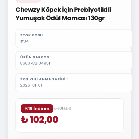
Chewzy Köpek İçin Prebiyotiklli
Yumuşak Ödül Maması 130gr
STOK KODU
sf34
ÜRÜN BARKOD
8680782134951
SON KULLANMA TARIHI
2026-01-01
₺ 120,00
%15 İndirim
₺ 102,00