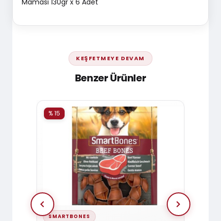
Maması 130gr x 6 Adet
KEŞFETMEYE DEVAM
Benzer Ürünler
% 15
% 15
SMARTBONES
SMAR