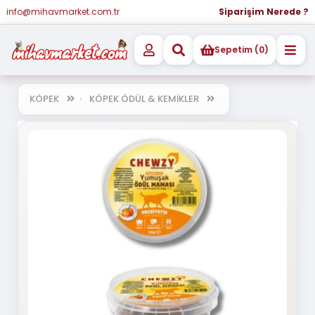
info@mihavmarket.com.tr
Siparişim Nerede ?
Sepetim (0)
KÖPEK
KÖPEK ÖDÜL & KEMİKLER