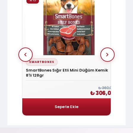
SMARTBONES
SMAR
 Ödülü 5
SmartBones Sığır Etli Mini Düğüm Kemik
Smart
8'li 128gr
Kemik 
₺ 240,00
₺ 360,00
 204,00
₺ 306,00