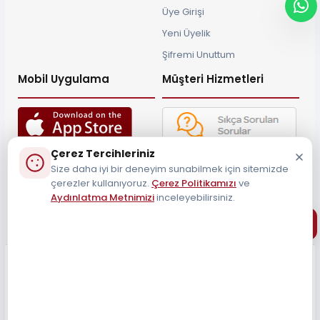
Üye Girişi
Yeni Üyelik
Şifremi Unuttum
Mobil Uygulama
Müşteri Hizmetleri
Çerez Tercihleriniz
Müşteri Destek Hattı
Size daha iyi bir deneyim sunabilmek için sitemizde
0212 690 34 55
çerezler kullanıyoruz.
Çerez Politikamızı
ve
Aydınlatma Metnimizi
inceleyebilirsiniz.
Tüm Hakları Saklıdır 2026