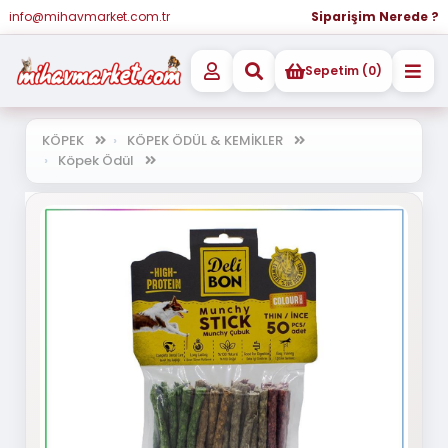
info@mihavmarket.com.tr
Siparişim Nerede ?
Sepetim (0)
KÖPEK
KÖPEK ÖDÜL & KEMİKLER
Köpek Ödül