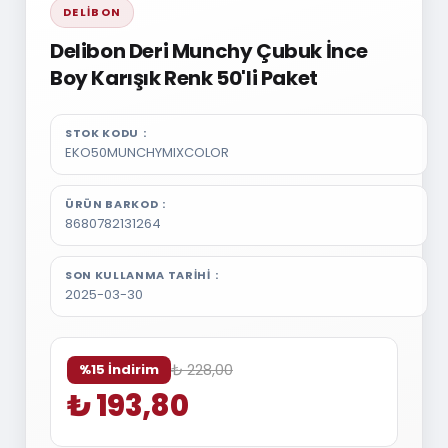
DELIBON
Delibon Deri Munchy Çubuk İnce
Boy Karışık Renk 50'li Paket
STOK KODU
EKO50MUNCHYMIXCOLOR
ÜRÜN BARKOD
8680782131264
SON KULLANMA TARIHI
2025-03-30
₺ 228,00
%15 İndirim
₺ 193,80