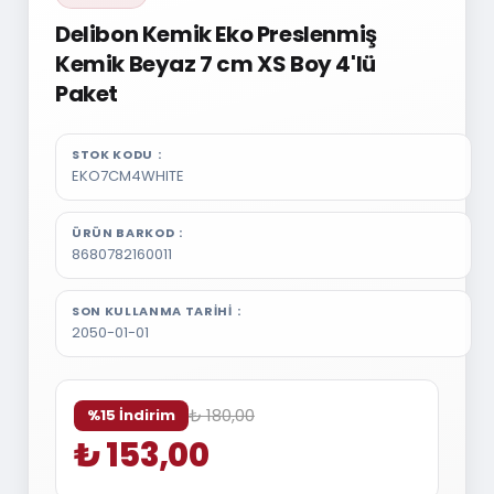
Delibon Kemik Eko Preslenmiş
Kemik Beyaz 7 cm XS Boy 4'lü
Paket
STOK KODU
EKO7CM4WHITE
ÜRÜN BARKOD
8680782160011
SON KULLANMA TARIHI
2050-01-01
₺ 180,00
%15 İndirim
₺ 153,00