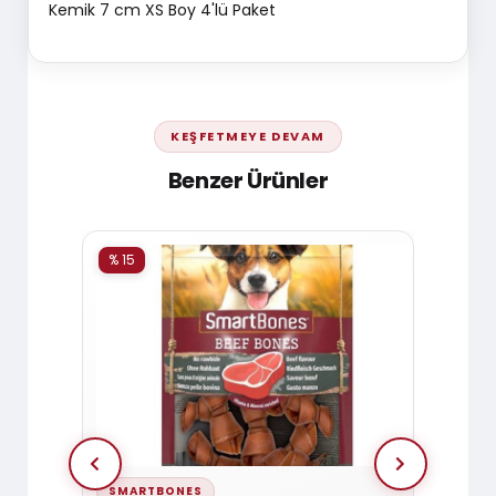
Kemik 7 cm XS Boy 4'lü Paket
KEŞFETMEYE DEVAM
Benzer Ürünler
% 15
% 15
SMARTBONES
SMAR