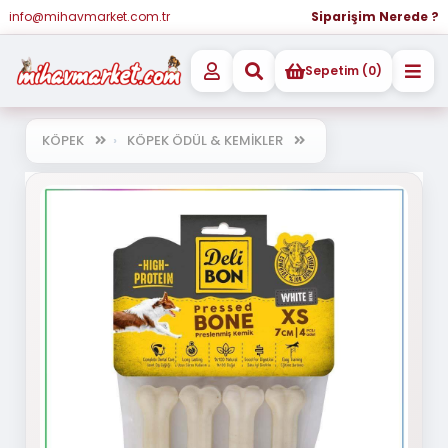
info@mihavmarket.com.tr
Siparişim Nerede ?
Sepetim (0)
KÖPEK
KÖPEK ÖDÜL & KEMİKLER