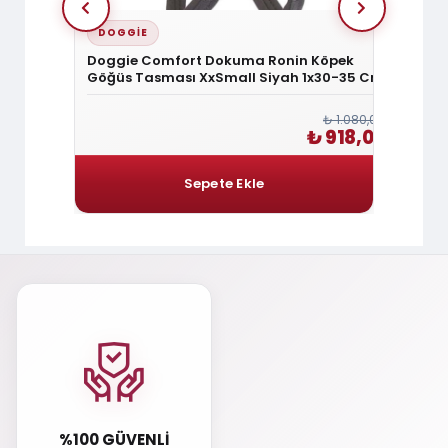
DOGGIE
DOGG
Köpek
Doggie Comfort Dokuma Ronin Köpek
Doggi
40-45 Cm
Göğüs Tasması XxSmall Siyah 1x30-35 Cm
Göğüs 
Cm
₺ 1.200,00
₺ 1.080,00
1.020,00
₺ 918,00
%100 GÜVENLI