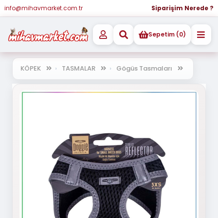
info@mihavmarket.com.tr
Siparişim Nerede ?
Sepetim (0)
KÖPEK
TASMALAR
Gögüs Tasmaları