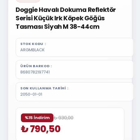
Doggie Havalı Dokuma Reflektör
Serisi Küçük Irk Köpek Göğüs
Tasması Siyah M 38-44cm
STOK KODU
ARGMBLACK
ÜRÜN BARKOD
8680782197741
SON KULLANMA TARIHI
2050-01-01
₺ 930,00
%15 İndirim
₺ 790,50