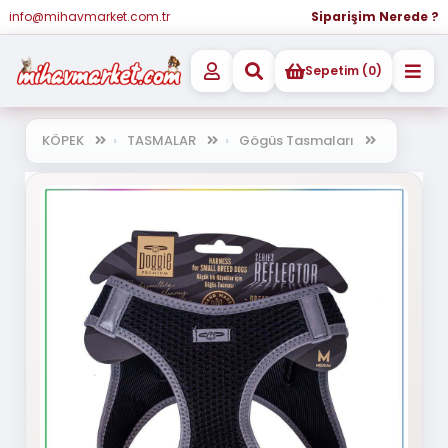
info@mihavmarket.com.tr
Siparişim Nerede ?
Sepetim (0)
KÖPEK
TASMALAR
Gögüs Tasmaları