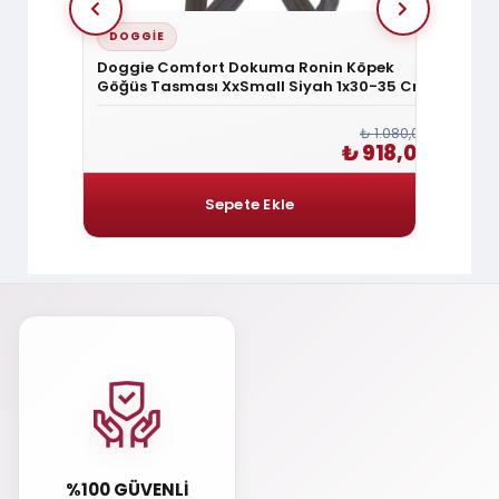
DOGGIE
DOGG
Köpek
Doggie Comfort Dokuma Ronin Köpek
Doggi
40-45 Cm
Göğüs Tasması XxSmall Siyah 1x30-35 Cm
Göğüs 
Cm
₺ 1.200,00
₺ 1.080,00
1.020,00
₺ 918,00
%100 GÜVENLI