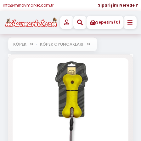
info@mihavmarket.com.tr
Siparişim Nerede ?
Sepetim (0)
KÖPEK
KÖPEK OYUNCAKLARI