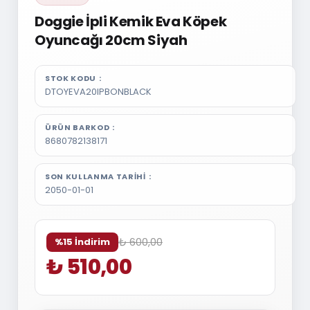
Doggie İpli Kemik Eva Köpek
Oyuncağı 20cm Siyah
STOK KODU
DTOYEVA20IPBONBLACK
ÜRÜN BARKOD
8680782138171
SON KULLANMA TARIHI
2050-01-01
₺ 600,00
%15 İndirim
₺ 510,00