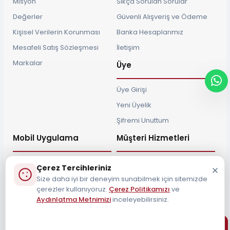
Misyon
Sıkça Sorulan Sorular
Değerler
Güvenli Alışveriş ve Ödeme
Kişisel Verilerin Korunması
Banka Hesaplarımız
Mesafeli Satış Sözleşmesi
İletişim
Markalar
Üye
Üye Girişi
Yeni Üyelik
Şifremi Unuttum
Mobil Uygulama
Müşteri Hizmetleri
Çerez Tercihleriniz
Size daha iyi bir deneyim sunabilmek için sitemizde
çerezler kullanıyoruz.
Çerez Politikamızı
ve
Müşteri Destek Hattı
Aydınlatma Metnimizi
inceleyebilirsiniz.
0212 690 34 55