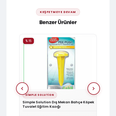
KEŞFETMEYE DEVAM
Benzer Ürünler
% 15
% 15
SIMPLE SOLUTION
DOGG
a 15 Cm
Simple Solution Dış Mekan Bahçe Köpek
Doggie
Tuvalet Eğitim Kazığı
6x25