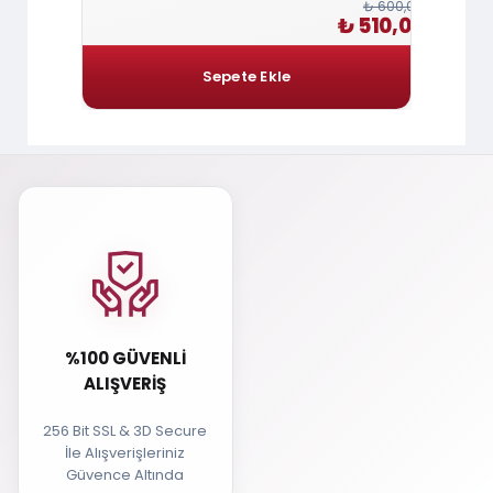
₺ 360,00
₺ 600,00
 306,00
₺ 510,00
%100 GÜVENLI
ALIŞVERIŞ
256 Bit SSL & 3D Secure
İle Alışverişleriniz
Güvence Altında