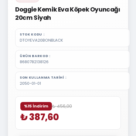
Doggie Kemik Eva Köpek Oyuncağı
20cm Siyah
STOK KODU
DTOYEVA20BONBLACK
ÜRÜN BARKOD
8680782138126
SON KULLANMA TARIHI
2050-01-01
₺ 456,00
%15 İndirim
₺ 387,60