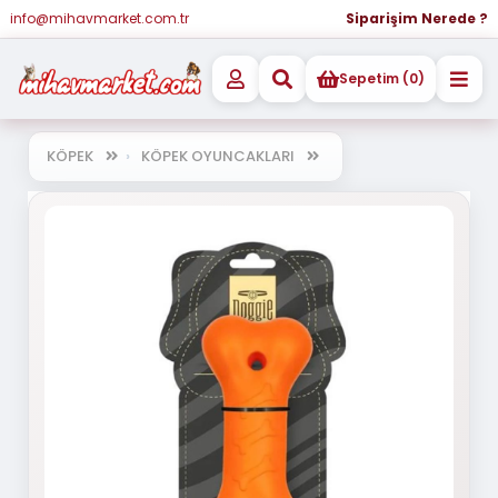
info@mihavmarket.com.tr
Siparişim Nerede ?
Sepetim (0)
KÖPEK
KÖPEK OYUNCAKLARI