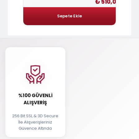
 306,00
₺ 510,00
%100 GÜVENLI
ALIŞVERIŞ
256 Bit SSL & 3D Secure
İle Alışverişleriniz
Güvence Altında