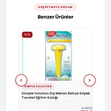
KEŞFETMEYE DEVAM
Benzer Ürünler
% 15
% 15
SIMPLE SOLUTION
DOGG
a 15 Cm
Simple Solution Dış Mekan Bahçe Köpek
Doggie
Tuvalet Eğitim Kazığı
6x25
₺ 360,00
₺ 600,00