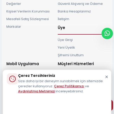
Değerler
Güvenli Alışveriş ve Ödeme
Kişisel Verilerin Korunması
Banka Hesaplarımız
Mesafeli Satış Sözleşmesi
İletişim
Markalar
Üye
Üye Girişi
Yeni Üyelik
Şifremi Unuttum
Mobil Uygulama
Müşteri Hizmetleri
Çerez Tercihleriniz
Size daha iyi bir deneyim sunabilmek için sitemizde
çerezler kullanıyoruz.
Çerez Politikamızı
ve
Aydınlatma Metnimizi
inceleyebilirsiniz.
Müşteri Destek Hattı
0212 690 34 55