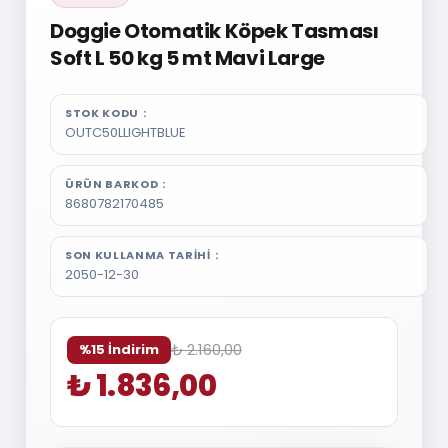
Doggie Otomatik Köpek Tasması
Soft L 50 kg 5 mt Mavi Large
STOK KODU
OUTC50LLIGHTBLUE
ÜRÜN BARKOD
8680782170485
SON KULLANMA TARIHI
2050-12-30
₺ 2.160,00
%15 İndirim
₺ 1.836,00