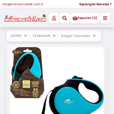
info@mihavmarket.com.tr
Siparişim Nerede ?
Sepetim (0)
KÖPEK
TASMALAR
Gögüs Tasmaları