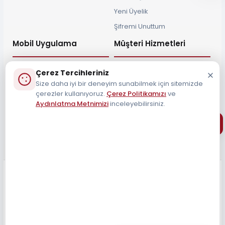
Yeni Üyelik
Şifremi Unuttum
Mobil Uygulama
Müşteri Hizmetleri
Çerez Tercihleriniz
Size daha iyi bir deneyim sunabilmek için sitemizde
çerezler kullanıyoruz.
Çerez Politikamızı
ve
Müşteri Destek Hattı
Aydınlatma Metnimizi
inceleyebilirsiniz.
0212 690 34 55
Tüm Hakları Saklıdır 2026