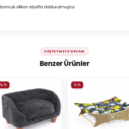
ite boncuk silikon elyafla doldurulmuştur.
KEŞFETMEYE DEVAM
Benzer Ürünler
% 15
% 15