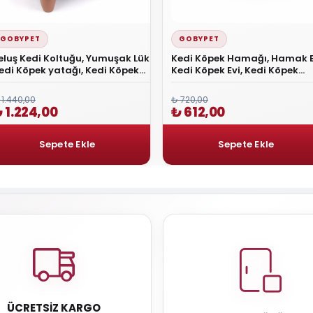
GOBYPET
GOBYPET
eluş Kedi Koltuğu, Yumuşak Lüks
Kedi Köpek Hamağı, Hamak B
edi Köpek yatağı, Kedi Köpek
Kedi Köpek Evi, Kedi Köpek
oltuğu ANTRASİT
Salıncağı, Oyun Alan Kedi 
 1.440,00
₺ 720,00
 1.224,00
₺ 612,00
ÜCRETSIZ KARGO