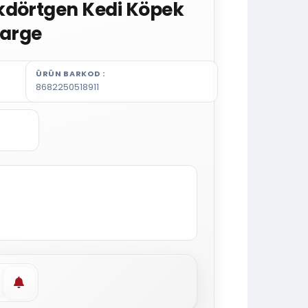
kdörtgen Kedi Köpek
large
ÜRÜN BARKOD
8682250518911
vorilere ekle
Stoğa gelince haber ver