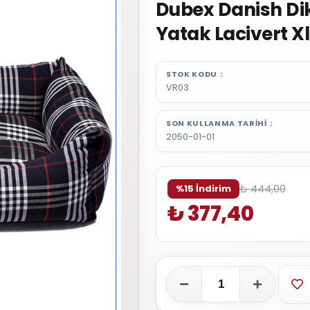
Dubex Danish Di
Yatak Lacivert X
STOK KODU
VR03
SON KULLANMA TARIHI
2050-01-01
₺ 444,00
%15 İndirim
₺ 377,40
Fa