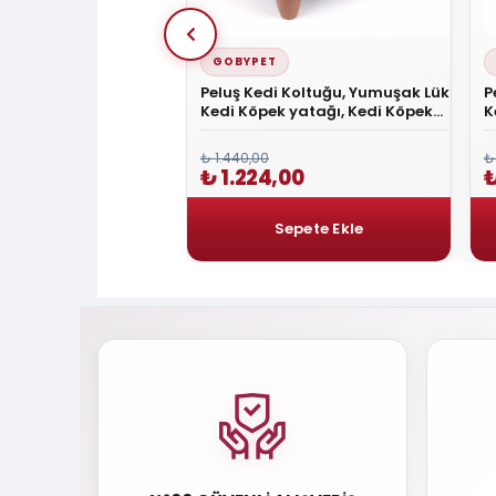
GOBYPET
ar Vital Kedi Köpek
Peluş Kedi Koltuğu, Yumuşak Lüks
P
izleme Solüsyonu
Kedi Köpek yatağı, Kedi Köpek
K
iyeli
Koltuğu GRİ
K
₺ 1.440,00
₺
0
₺ 1.224,00
₺