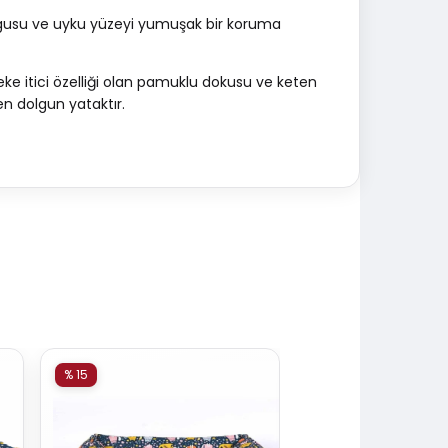
olgusu ve uyku yüzeyi yumuşak bir koruma
 leke itici özelliği olan pamuklu dokusu ve keten
n dolgun yataktır.
% 15
% 15