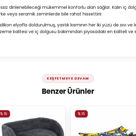
ressiz dinlenebileceği mükemmel konforlu alan sağlar. Kalın iç d
rke veya seramik zeminlerde bile rahat hissettirir.
silikon elyafla doldurulmuş, yastık kısmının her iki yüzü de sıvı ve
e kalitesi ve iç dolgusu bakımından piyasadaki en kaliteli ve e
KEŞFETMEYE DEVAM
Benzer Ürünler
% 15
% 15