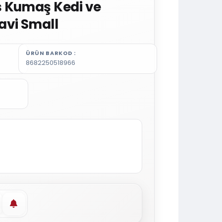
 Kumaş Kedi ve
avi Small
ÜRÜN BARKOD
8682250518966
vorilere ekle
Stoğa gelince haber ver