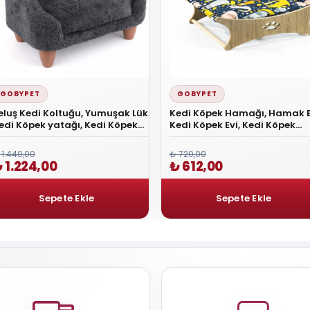
GOBYPET
GOBYPET
eluş Kedi Koltuğu, Yumuşak Lüks
Kedi Köpek Hamağı, Hamak B
edi Köpek yatağı, Kedi Köpek
Kedi Köpek Evi, Kedi Köpek
oltuğu ANTRASİT
Salıncağı, Oyun Alan Kedi 
 1.440,00
₺ 720,00
 1.224,00
₺ 612,00