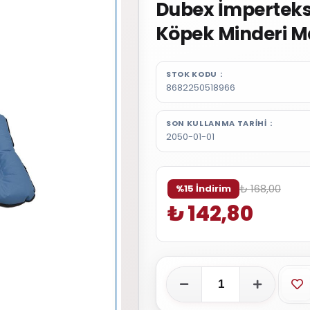
Dubex İmperteks
Köpek Minderi M
STOK KODU
8682250518966
SON KULLANMA TARIHI
2050-01-01
₺ 168,00
%15 İndirim
₺ 142,80
Fa