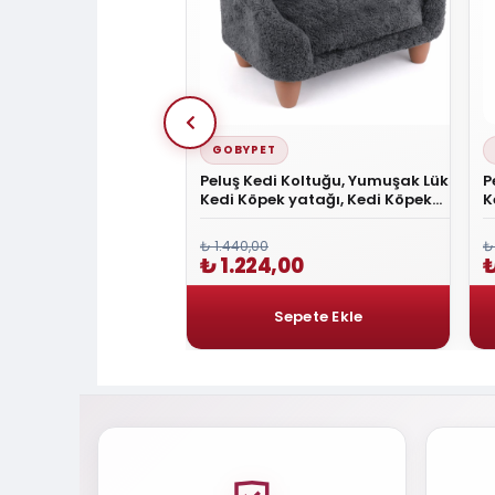
GOBYPET
ar Vital Kedi Köpek
Peluş Kedi Koltuğu, Yumuşak Lüks
P
izleme Solüsyonu
Kedi Köpek yatağı, Kedi Köpek
K
iyeli
Koltuğu GRİ
K
₺ 1.440,00
₺
0
₺ 1.224,00
₺