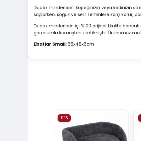
Dubex minderlerin, köpeğinizin veya kedinizin st
sağlarken, soğuk ve sert zeminlere karşı korur, pa
Dubex minderlerin içi %100 orijinal 1.kalite boncuk 
görünümlü kumaştan üretilmiştir. Ürünümüz malzem
Ebatlar Small:
66x48x6cm
% 15