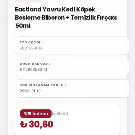
Eastland Yavru Kedi Köpek
Besleme Biberon + Temizlik Fırçası
50ml
STOK KODU
520-353016
ÜRÜN BARKOD
8712693530161
SON KULLANMA TARIHI
2050-01-01
₺ 36,00
%15 İndirim
₺ 30,60