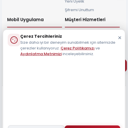
Yeni Üyelik
Şifremi Unuttum
Mobil Uygulama
Müşteri Hizmetleri
Çerez Tercihleriniz
Size daha iyi bir deneyim sunabilmek için sitemizde
çerezler kullanıyoruz.
Çerez Politikamızı
ve
Müşteri Destek Hattı
Aydınlatma Metnimizi
inceleyebilirsiniz.
0212 690 34 55
Tüm Hakları Saklıdır 2026