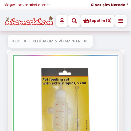
info@mihavmarket.com.tr
Siparişim Nerede ?
Sepetim (0)
KEDİ
KEDİ BAKIM & VİTAMİNLER