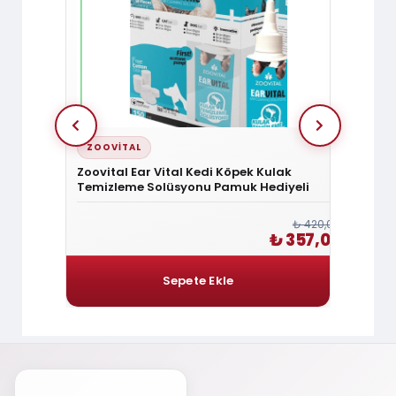
ZOOVITAL
ZOOV
k Tarama
Zoovital Ear Vital Kedi Köpek Kulak
Zoovit
Temizleme Solüsyonu Pamuk Hediyeli
Tüy Sa
₺ 156,00
₺ 420,00
₺ 132,60
₺ 357,00