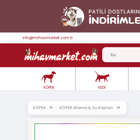
info@mihavmarket.com.tr
KÖPEK
KEDİ
KÖPEK
KÖPEK Mama & Su Kapları