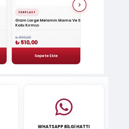
FERPLAST
FERPLAST
Glam Large Melamin Mama Ve Su
Glam Large Melami
Kabı Kırmızı
Kabı Yeşil
₺ 600,00
₺ 600,00
₺ 510,00
₺ 510,00
WHATSAPP BILGI HATTI