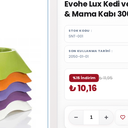
Evohe Lux Kedi v
& Mama Kabı 30
STOK KODU
SNT-001
SON KULLANMA TARIHI
2050-01-01
₺ 11,95
%15 İndirim
₺ 10,16
Fa