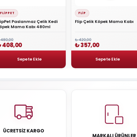
FLIPPET
FLIP
lipPet Paslanmaz Çelik Kedi
Flip Çelik Köpek Mama Kabı
öpek Mama Kabı 480ml
₺ 420,00
 480,00
₺ 357,00
 408,00
ÜCRETSIZ KARGO
MARKALI ÜRÜNLER