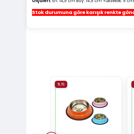
Ölçüleri:
En: 14,5 cm Boy: 14,5 cm Yükseklik: 5 c
Stok durumuna göre karışık renkte gönd
% 15