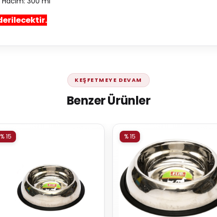
m Hacim: 300 ml
erilecektir.
KEŞFETMEYE DEVAM
Benzer Ürünler
% 15
% 15