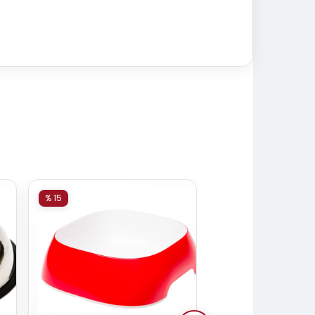
% 15
% 15