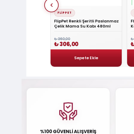
FLIPPET
 ve Küçük Irk Köpekler
FlipPet Renkli Şeritli Paslanmaz
F
li Su Kabı 3000 ml
Çelik Mama Su Kabı 480ml
K
₺ 360,00
₺
,00
₺ 306,00
₺
%100 GÜVENLI ALIŞVERIŞ