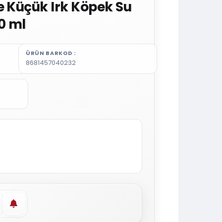
e Küçük Irk Köpek Su
0 ml
ÜRÜN BARKOD
8681457040232
vorilere ekle
Stoğa gelince haber ver