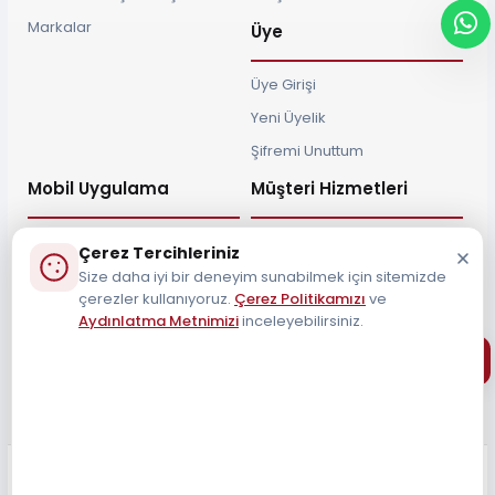
Markalar
Üye
Üye Girişi
Yeni Üyelik
Şifremi Unuttum
Mobil Uygulama
Müşteri Hizmetleri
Çerez Tercihleriniz
Size daha iyi bir deneyim sunabilmek için sitemizde
çerezler kullanıyoruz.
Çerez Politikamızı
ve
Müşteri Destek Hattı
Aydınlatma Metnimizi
inceleyebilirsiniz.
0212 690 34 55