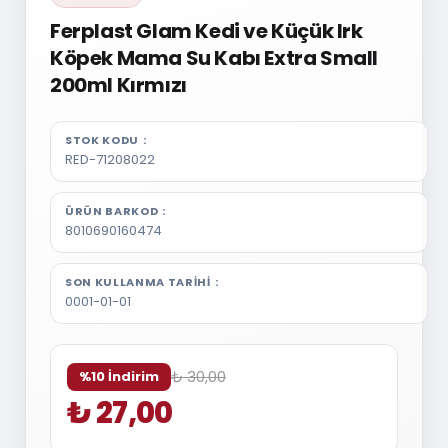
Ferplast Glam Kedi ve Küçük Irk
Köpek Mama Su Kabı Extra Small
200ml Kırmızı
STOK KODU
RED-71208022
ÜRÜN BARKOD
8010690160474
SON KULLANMA TARIHI
0001-01-01
₺ 30,00
%10 İndirim
₺ 27,00