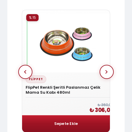
% 15
% 15
FLIPPET
FLIP
in Filtreli
FlipPet Renkli Şeritli Paslanmaz Çelik
FlipP
Mama Su Kabı 480ml
Kabı 
₺ 3.600,00
₺ 360,00
3.060,00
₺ 306,00