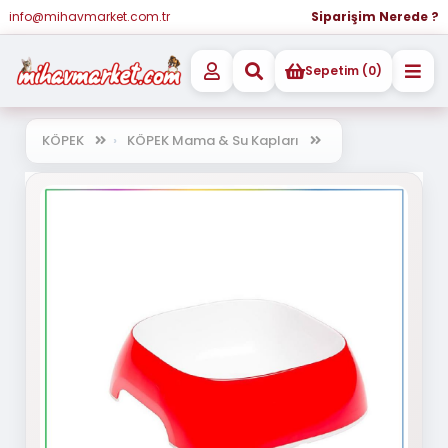
info@mihavmarket.com.tr
Siparişim Nerede ?
Sepetim (0)
KÖPEK
KÖPEK Mama & Su Kapları