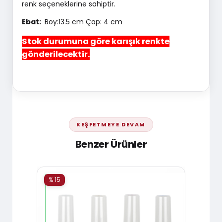
renk seçeneklerine sahiptir.
Ebat:
Boy:13.5 cm Çap: 4 cm
Stok durumuna göre karışık renkte
gönderilecektir.
KEŞFETMEYE DEVAM
Benzer Ürünler
% 15
% 15