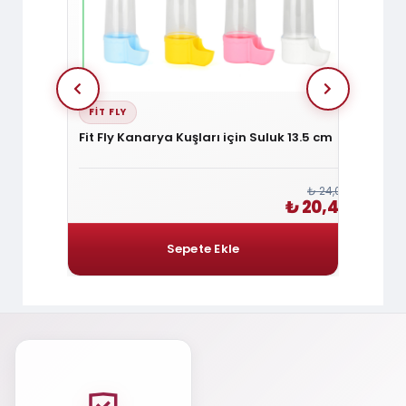
FIT FLY
FIT F
t Kuşu
Fit Fly Kanarya Kuşları için Suluk 13.5 cm
Fit Fl
Kapalı
₺ 24,00
₺ 150,00
₺ 20,40
₺ 127,50