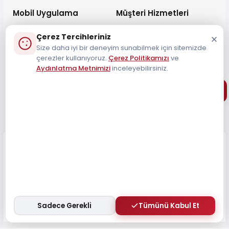
Mobil Uygulama
Müşteri Hizmetleri
Çerez Tercihleriniz
Size daha iyi bir deneyim sunabilmek için sitemizde
çerezler kullanıyoruz.
Çerez Politikamızı
ve
Aydınlatma Metnimizi
inceleyebilirsiniz.
Müşteri Destek Hattı
0212 690 34 55
Tüm Hakları Saklıdır 2026
Sadece Gerekli
Tümünü Kabul Et