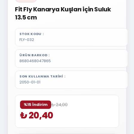
Fit Fly Kanarya Kuşları için Suluk
13.5 cm
STOK KODU
FLY-032
ÜRÜN BARKOD
8680468047865
SON KULLANMA TARIHI
2050-01-01
₺ 24,00
%15 İndirim
₺ 20,40