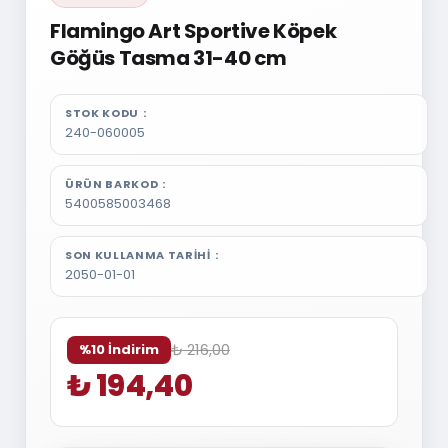
Flamingo Art Sportive Köpek
Göğüs Tasma 31-40 cm
STOK KODU
240-060005
ÜRÜN BARKOD
5400585003468
SON KULLANMA TARIHI
2050-01-01
₺ 216,00
%10 İndirim
₺ 194,40