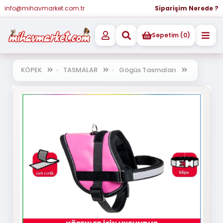
info@mihavmarket.com.tr
Siparişim Nerede ?
Sepetim (0)
KÖPEK
TASMALAR
Gögüs Tasmaları