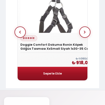
DOGGIE
DOGG
Köpek
Doggie Comfort Dokuma Ronin Köpek
Doggi
40-45 Cm
Göğüs Tasması XxSmall Siyah 1x30-35 Cm
Göğüs 
Cm
₺ 1.200,00
₺ 1.080,00
1.020,00
₺ 918,00