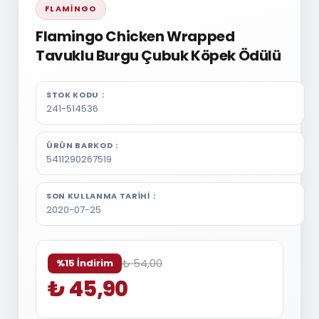
FLAMINGO
Flamingo Chicken Wrapped
Tavuklu Burgu Çubuk Köpek Ödülü
STOK KODU
241-514536
ÜRÜN BARKOD
5411290267519
SON KULLANMA TARIHI
2020-07-25
₺ 54,00
%15 İndirim
₺ 45,90