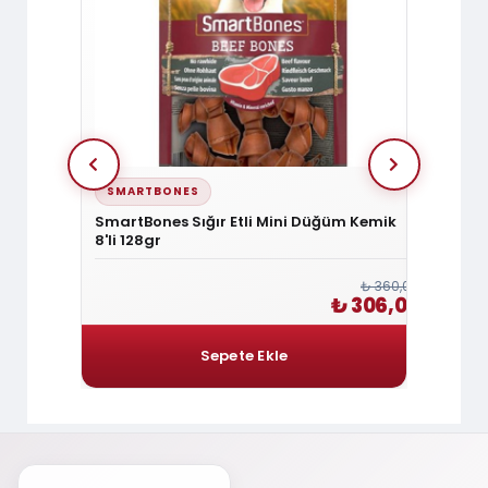
SMARTBONES
SMAR
li Medium
SmartBones Sığır Etli Mini Düğüm Kemik
Smart
8'li 128gr
Kemik 
₺ 240,00
₺ 360,00
 204,00
₺ 306,00