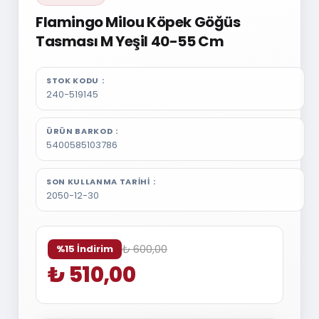
Flamingo Milou Köpek Göğüs
Tasması M Yeşil 40-55 Cm
STOK KODU
240-519145
ÜRÜN BARKOD
5400585103786
SON KULLANMA TARIHI
2050-12-30
₺ 600,00
%15 İndirim
₺ 510,00