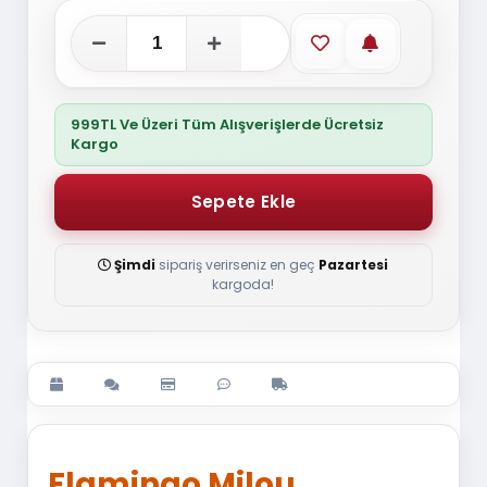
Favorilere ekle
Stoğa gelince
999TL Ve Üzeri Tüm Alışverişlerde Ücretsiz
Kargo
Şimdi
sipariş verirseniz en geç
Pazartesi
kargoda!
Flamingo Milou