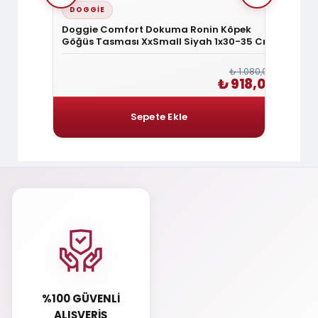
DOGGIE
DOGG
Köpek
Doggie Comfort Dokuma Ronin Köpek
Doggi
40-45 Cm
Göğüs Tasması XxSmall Siyah 1x30-35 Cm
Göğüs 
Cm
₺ 1.200,00
₺ 1.080,00
1.020,00
₺ 918,00
%100 GÜVENLI
ALIŞVERIŞ