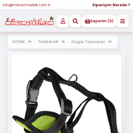
info@mihavmarket.com.tr
Siparişim Nerede ?
Sepetim (0)
KÖPEK
TASMALAR
Gögüs Tasmaları