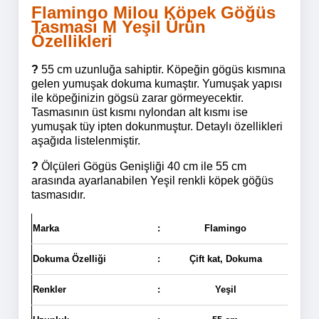
Flamingo Milou Köpek Göğüs
Tasması M Yeşil Ürün
Özellikleri
?
55 cm uzunluğa sahiptir. Köpeğin gögüs kısmına
gelen yumuşak dokuma kumaştır
.
Yumuşak yapısı
ile köpeğinizin gögsü zarar görmeyecektir.
Tasmasının üst kısmı nylondan alt kısmı ise
yumuşak tüy ipten dokunmuştur. Detaylı özellikleri
aşağıda listelenmiştir.
?
Ölçüleri Gögüs Genişliği 40 cm ile 55 cm
arasında ayarlanabilen Yeşil renkli köpek göğüs
tasmasıdır.
Marka
:
Flamingo
Dokuma Özelliği
:
Çift kat, Dokuma
Renkler
:
Yeşil