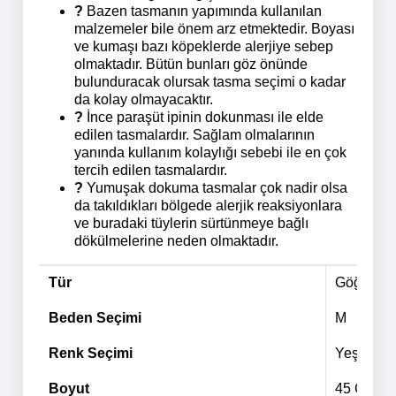
?
Bazen tasmanın yapımında kullanılan
malzemeler bile önem arz etmektedir. Boyası
ve kumaşı bazı köpeklerde alerjiye sebep
olmaktadır. Bütün bunları göz önünde
bulunduracak olursak tasma seçimi o kadar
da kolay olmayacaktır.
?
İnce paraşüt ipinin dokunması ile elde
edilen tasmalardır
.
Sağlam olmalarının
yanında kullanım kolaylığı sebebi ile en çok
tercih edilen tasmalardır.
?
Yumuşak dokuma tasmalar çok nadir olsa
da takıldıkları bölgede alerjik reaksiyonlara
ve buradaki tüylerin sürtünmeye bağlı
dökülmelerine neden olmaktadır.
Tür
Göğüs Ta
Beden Seçimi
M
Renk Seçimi
Yeşil
Boyut
45 Cm - 