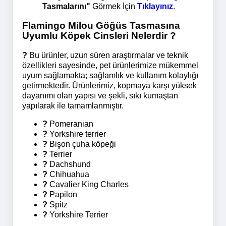
Tasmalarını"
Görmek İçin
Tıklayınız
.
Flamingo Milou Göğüs Tasmasına
Uyumlu Köpek Cinsleri Nelerdir ?
?
Bu ürünler, uzun süren araştırmalar ve teknik
özellikleri sayesinde
,
pet ürünlerimize mükemmel
uyum sağlamakta; sağlamlık ve kullanım kolaylığı
getirmektedir. Ürünlerimiz, kopmaya karşı yüksek
dayanımı olan yapısı ve şekli, sıkı kumaştan
yapılarak ile tamamlanmıştır.
?
Pomeranian
?
Yorkshire terrier
?
Bişon çuha köpeği
?
Terrier
?
Dachshund
?
Chihuahua
?
Cavalier King Charles
?
Papilon
?
Spitz
?
Yorkshire Terrier