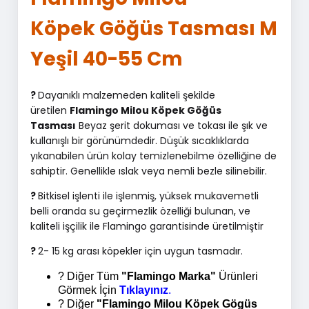
Köpek Göğüs Tasması M
Yeşil 40-55 Cm
?
Dayanıklı malzemeden kaliteli şekilde
üretilen
Flamingo Milou Köpek Göğüs
Tasması
Beyaz şerit dokuması ve tokası ile şık ve
kullanışlı bir görünümdedir
.
Düşük sıcaklıklarda
yıkanabilen ürün kolay temizlenebilme özelliğine de
sahiptir. Genellikle ıslak veya nemli bezle silinebilir.
?
Bitkisel işlenti ile işlenmiş, yüksek mukavemetli
belli oranda su geçirmezlik özelliği bulunan
,
ve
kaliteli işçilik ile Flamingo garantisinde üretilmiştir
?
2- 15 kg arası köpekler için uygun tasmadır.
? Diğer Tüm
"Flamingo Marka"
Ürünleri
Görmek İçin
Tıklayınız
.
? Diğer
"Flamingo Milou Köpek Gögüs