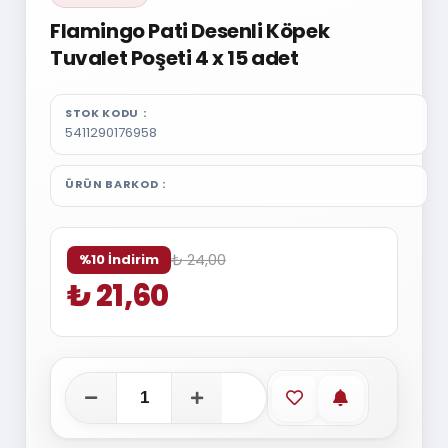
Flamingo Pati Desenli Köpek
Tuvalet Poşeti 4 x 15 adet
STOK KODU
5411290176958
ÜRÜN BARKOD
₺ 24,00
%10 İndirim
₺ 21,60
Favorilere ekle
Stoğa gelince