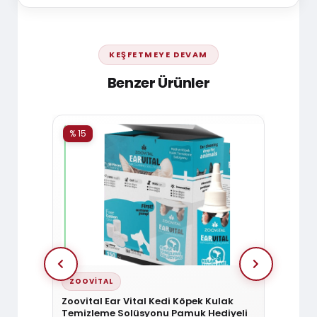
KEŞFETMEYE DEVAM
Benzer Ürünler
% 15
% 15
ZOOVITAL
ZOOV
Zoovital Ear Vital Kedi Köpek Kulak
Zoovit
Temizleme Solüsyonu Pamuk Hediyeli
Tüy Sa