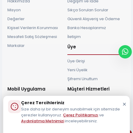
Hakkımızda
Değişim ve İade
Misyon
Sıkça Sorulan Sorular
Değerler
Güvenli Alışveriş ve Ödeme
Kişisel Verilerin Korunması
Banka Hesaplarımız
Mesafeli Satış Sözleşmesi
İletişim
Markalar
Üye
Üye Girişi
Yeni Üyelik
Şifremi Unuttum
Mobil Uygulama
Müşteri Hizmetleri
Çerez Tercihleriniz
Size daha iyi bir deneyim sunabilmek için sitemizde
çerezler kullanıyoruz.
Çerez Politikamızı
ve
Aydınlatma Metnimizi
inceleyebilirsiniz.
Müşteri Destek Hattı
0212 690 34 55