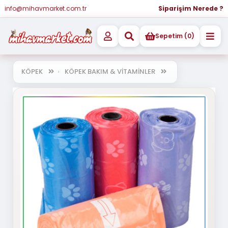
info@mihavmarket.com.tr
Siparişim Nerede ?
Sepetim (0)
KÖPEK
KÖPEK BAKIM & VİTAMİNLER