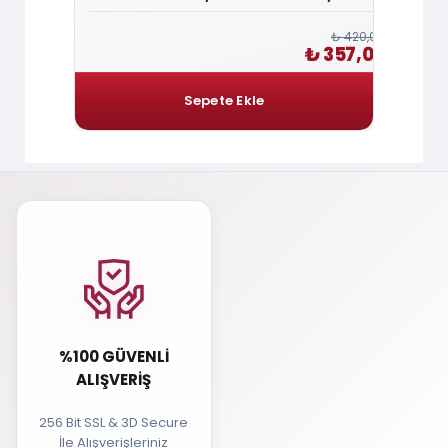
₺ 360,00
₺ 420,00
 306,00
₺ 357,00
%100 GÜVENLI
ALIŞVERIŞ
256 Bit SSL & 3D Secure
İle Alışverişleriniz