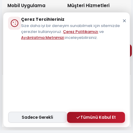
Mobil Uygulama
Müşteri Hizmetleri
Çerez Tercihleriniz
Size daha iyi bir deneyim sunabilmek için sitemizde
çerezler kullanıyoruz.
Çerez Politikamızı
ve
Aydınlatma Metnimizi
inceleyebilirsiniz.
Müşteri Destek Hattı
0212 690 34 55
Tüm Hakları Saklıdır 2026
Sadece Gerekli
Tümünü Kabul Et