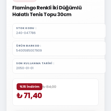
Flamingo Renkli İki Düğümlü
Halatlı Tenis Topu 30cm
STOK KODU
240-047786
ÜRÜN BARKOD
5400585007909
SON KULLANMA TARIHI
2050-01-01
₺ 84,00
%15 İndirim
₺ 71,40