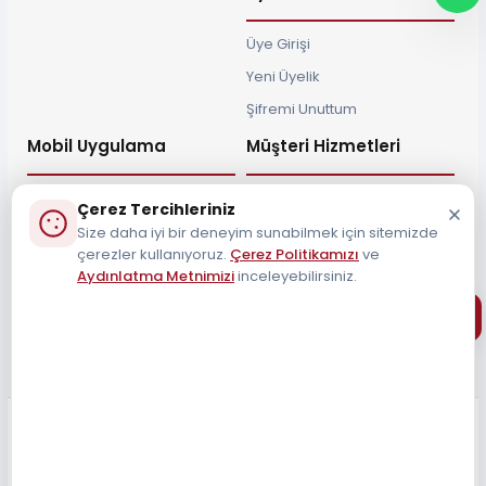
Üye Girişi
Yeni Üyelik
Şifremi Unuttum
Mobil Uygulama
Müşteri Hizmetleri
Çerez Tercihleriniz
Size daha iyi bir deneyim sunabilmek için sitemizde
çerezler kullanıyoruz.
Çerez Politikamızı
ve
Müşteri Destek Hattı
Aydınlatma Metnimizi
inceleyebilirsiniz.
0212 690 34 55