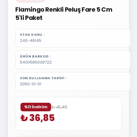
Flamingo Renkli Peluş Fare 5 Cm
5'li Paket
STOK KODU
240-46145
ÜRÜN BARKOD
5400585008722
SON KULLANMA TARIHI
2050-01-01
₺ 41,40
%11 İndirim
₺ 36,85