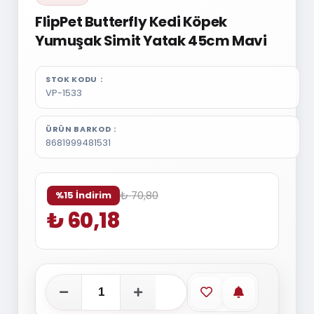
FlipPet Butterfly Kedi Köpek
Yumuşak Simit Yatak 45cm Mavi
STOK KODU
VP-1533
ÜRÜN BARKOD
8681999481531
₺ 70,80
%15 İndirim
₺ 60,18
Favorilere ekle
Stoğa gelince