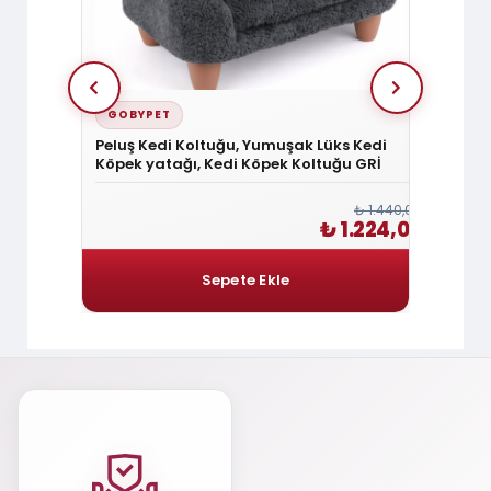
GOBYPET
GOBY
lak
Peluş Kedi Koltuğu, Yumuşak Lüks Kedi
Peluş 
iyeli
Köpek yatağı, Kedi Köpek Koltuğu GRİ
Köpek 
ANTRA
₺ 420,00
₺ 1.440,00
 357,00
₺ 1.224,00