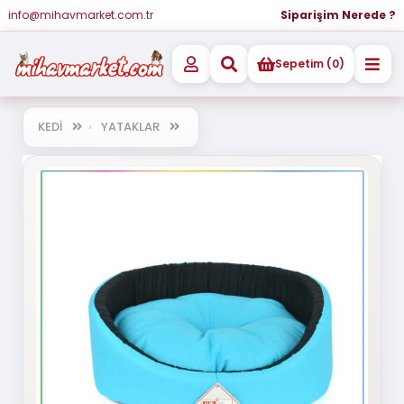
info@mihavmarket.com.tr
Siparişim Nerede ?
Sepetim (0)
KEDİ
YATAKLAR