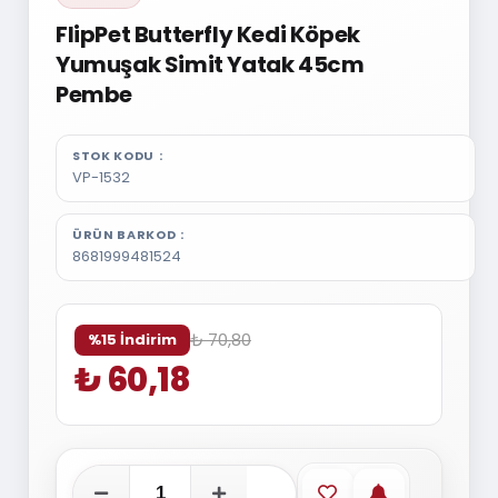
FlipPet Butterfly Kedi Köpek
Yumuşak Simit Yatak 45cm
Pembe
STOK KODU
VP-1532
ÜRÜN BARKOD
8681999481524
₺ 70,80
%15 İndirim
₺ 60,18
Favorilere ekle
Stoğa gelince