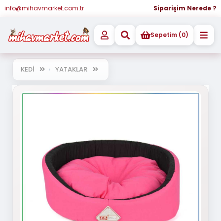
info@mihavmarket.com.tr
Siparişim Nerede ?
Sepetim (0)
KEDİ
YATAKLAR