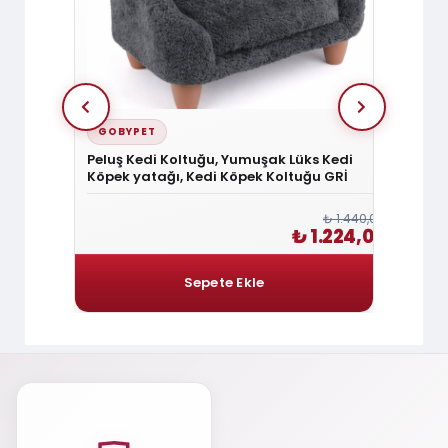
GOBYPET
GOBY
lak
Peluş Kedi Koltuğu, Yumuşak Lüks Kedi
Peluş 
iyeli
Köpek yatağı, Kedi Köpek Koltuğu GRİ
Köpek 
ANTRA
₺ 420,00
₺ 1.440,00
 357,00
₺ 1.224,00