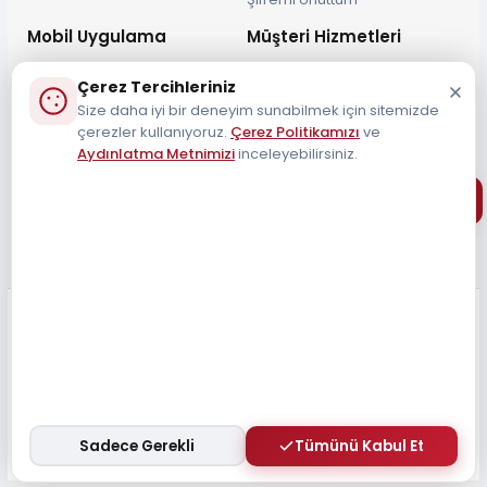
Mobil Uygulama
Müşteri Hizmetleri
Çerez Tercihleriniz
Size daha iyi bir deneyim sunabilmek için sitemizde
çerezler kullanıyoruz.
Çerez Politikamızı
ve
Aydınlatma Metnimizi
inceleyebilirsiniz.
Müşteri Destek Hattı
0212 690 34 55
Tüm Hakları Saklıdır 2026
Sadece Gerekli
Tümünü Kabul Et