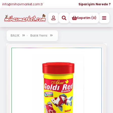
info@mihavmarket.com.tr
Siparişim Nerede ?
Sepetim (0)
BALIK
Balık Yemi