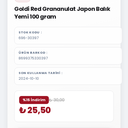
Goldi Red Grananulat Japon Balık
Yemi 100 gram
STOK KODU
696-30397
ÜRÜN BARKOD
8699375330397
SON KULLANMA TARIHI
2024-10-10
₺ 30,00
%15 İndirim
₺ 25,50