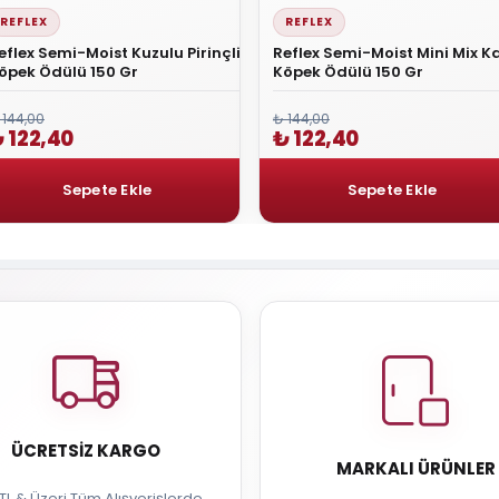
REFLEX
REFLEX
eflex Semi-Moist Kuzulu Pirinçli
Reflex Semi-Moist Mini Mix K
öpek Ödülü 150 Gr
Köpek Ödülü 150 Gr
 144,00
₺ 144,00
 122,40
₺ 122,40
ÜCRETSIZ KARGO
MARKALI ÜRÜNLER
TL & Üzeri Tüm Alışverişlerde