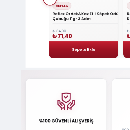
REFLEX
vuk ve Ördek Etli
Reflex Ördek&Kaz Etli Köpek Ödül
R
urgu Çubuk 100g
Çubuğu 11gr 3 Adet
K
₺ 84,00
₺
0
₺ 71,40
₺
%100 GÜVENLI ALIŞVERIŞ
999 