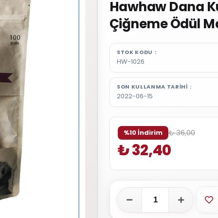
Hawhaw Dana Ku
Çiğneme Ödül Ma
STOK KODU
HW-1026
SON KULLANMA TARIHI
2022-06-15
₺ 36,00
%10 İndirim
₺ 32,40
Fa