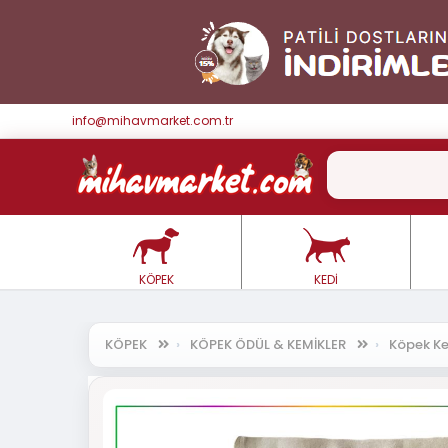
info@mihavmarket.com.tr
KÖPEK
KEDİ
KÖPEK
KÖPEK ÖDÜL & KEMİKLER
Köpek Ke