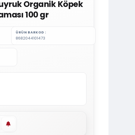
yruk Organik Köpek
ması 100 gr
ÜRÜN BARKOD
8682044101473
vorilere ekle
Stoğa gelince haber ver