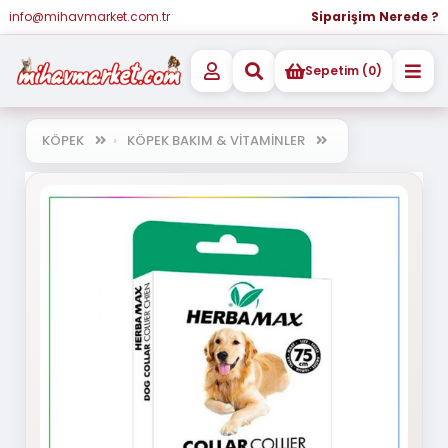
info@mihavmarket.com.tr
Siparişim Nerede ?
Sepetim (0)
KÖPEK
KÖPEK BAKIM & VİTAMİNLER