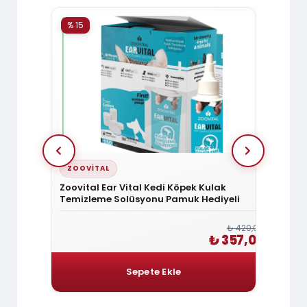
% 15
% 15
ZOOVITAL
ZOOV
Zoovital Ear Vital Kedi Köpek Kulak
Zoovit
Temizleme Solüsyonu Pamuk Hediyeli
Tüy Sa
₺ 360,00
₺ 420,00
 306,00
₺ 357,00