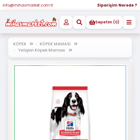
info@mihavmarket.com.tr
Siparişim Nerede ?
Sepetim (0)
KÖPEK
KÖPEK MAMASI
Yetişkin Köpek Maması