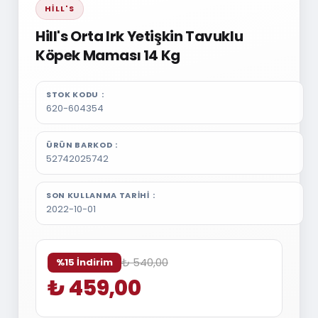
HILL'S
Hill's Orta Irk Yetişkin Tavuklu
Köpek Maması 14 Kg
STOK KODU
620-604354
ÜRÜN BARKOD
52742025742
SON KULLANMA TARIHI
2022-10-01
₺ 540,00
%15 İndirim
₺ 459,00