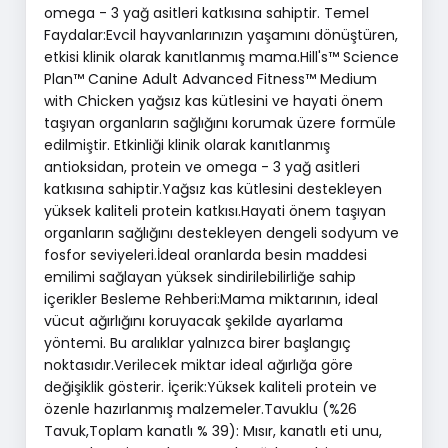
omega - 3 yağ asitleri katkısına sahiptir. Temel
Faydalar:Evcil hayvanlarınızın yaşamını dönüştüren,
etkisi klinik olarak kanıtlanmış mama.Hill's™ Science
Plan™ Canine Adult Advanced Fitness™ Medium
with Chicken yağsız kas kütlesini ve hayati önem
taşıyan organların sağlığını korumak üzere formüle
edilmiştir. Etkinliği klinik olarak kanıtlanmış
antioksidan, protein ve omega - 3 yağ asitleri
katkısına sahiptir.Yağsız kas kütlesini destekleyen
yüksek kaliteli protein katkısı.Hayati önem taşıyan
organların sağlığını destekleyen dengeli sodyum ve
fosfor seviyeleri.İdeal oranlarda besin maddesi
emilimi sağlayan yüksek sindirilebilirliğe sahip
içerikler Besleme Rehberi:Mama miktarının, ideal
vücut ağırlığını koruyacak şekilde ayarlama
yöntemi. Bu aralıklar yalnızca birer başlangıç
noktasıdır.Verilecek miktar ideal ağırlığa göre
değişiklik gösterir. İçerik:Yüksek kaliteli protein ve
özenle hazırlanmış malzemeler.Tavuklu (%26
Tavuk,Toplam kanatlı % 39): Mısır, kanatlı eti unu,