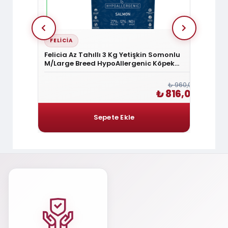
FELICIA
HILL'
 Mini Irk
Felicia Az Tahıllı 3 Kg Yetişkin Somonlu
Hill's
M/Large Breed HypoAllergenic Köpek
Kuzu Et
Maması
₺ 1.980,00
₺ 960,00
1.683,00
₺ 816,00