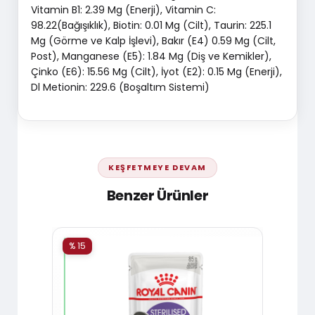
Vitamin B1: 2.39 Mg (Enerji), Vitamin C:
98.22(Bağışıklık), Biotin: 0.01 Mg (Cilt), Taurin: 225.1
Mg (Görme ve Kalp İşlevi), Bakır (E4) 0.59 Mg (Cilt,
Post), Manganese (E5): 1.84 Mg (Diş ve Kemikler),
Çinko (E6): 15.56 Mg (Cilt), İyot (E2): 0.15 Mg (Enerji),
Dl Metionin: 229.6 (Boşaltım Sistemi)
KEŞFETMEYE DEVAM
Benzer Ürünler
% 15
% 15