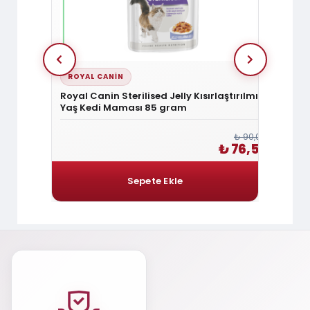
ROYAL CANIN
ROYA
tişkin Yaş
Royal Canin Sterilised Jelly Kısırlaştırılmış
Royal 
Yaş Kedi Maması 85 gram
Kedi 
₺ 90,00
₺ 90,00
₺ 76,50
₺ 76,50