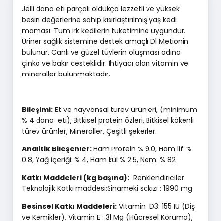
Jelli dana eti parçalı oldukça lezzetli ve yüksek
besin değerlerine sahip kısırlaştırılmış yaş kedi
maması. Tüm ırk kedilerin tüketimine uygundur.
Üriner sağlık sistemine destek amaçlı Dl Metionin
bulunur. Canlı ve güzel tüylerin oluşması adına
çinko ve bakır desteklidir. İhtiyacı olan vitamin ve
mineraller bulunmaktadır.
Bileşimi:
Et ve hayvansal türev ürünleri, (minimum
% 4 dana eti), Bitkisel protein özleri, Bitkisel kökenli
türev ürünler, Mineraller, Çeşitli şekerler.
Analitik Bileşenler:
Ham Protein % 9.0, Ham lif: %
0.8, Yağ içeriği: % 4, Ham kül % 2.5, Nem: % 82
Katkı Maddeleri (kg başına):
Renklendiriciler
Teknolojik Katkı maddesi:Sinameki sakızı : 1990 mg
Besinsel Katkı Maddeleri:
Vitamin D3: 155 IU (Diş
ve Kemikler), Vitamin E : 31 Mg (Hücresel Koruma),