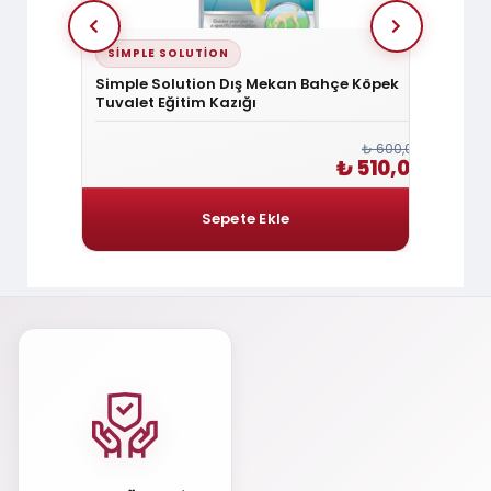
SIMPLE SOLUTION
DOGG
a 15 Cm
Simple Solution Dış Mekan Bahçe Köpek
Doggie
Tuvalet Eğitim Kazığı
6x25
₺ 360,00
₺ 600,00
 306,00
₺ 510,00