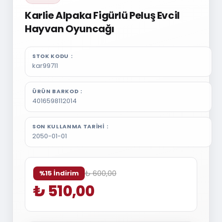
Karlie Alpaka Figürlü Peluş Evcil
Hayvan Oyuncağı
STOK KODU
kar99711
ÜRÜN BARKOD
4016598112014
SON KULLANMA TARIHI
2050-01-01
₺ 600,00
%15 İndirim
₺ 510,00