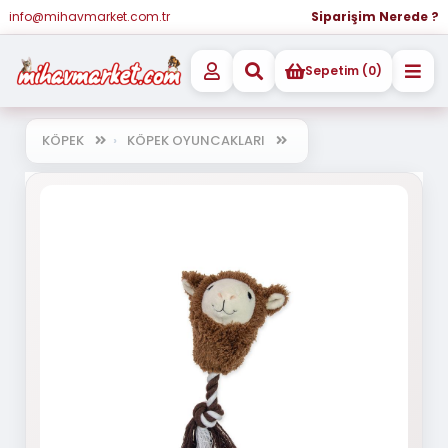
info@mihavmarket.com.tr
Siparişim Nerede ?
Sepetim (0)
KÖPEK
KÖPEK OYUNCAKLARI