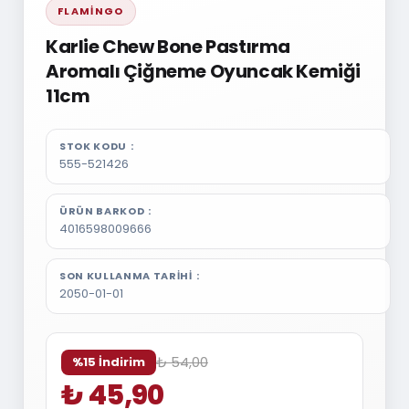
FLAMINGO
Karlie Chew Bone Pastırma
Aromalı Çiğneme Oyuncak Kemiği
11cm
STOK KODU
555-521426
ÜRÜN BARKOD
4016598009666
SON KULLANMA TARIHI
2050-01-01
₺ 54,00
%15 İndirim
₺ 45,90