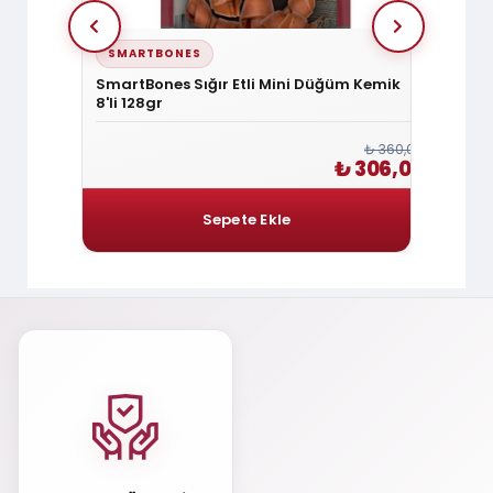
SMARTBONES
SMAR
li Medium
SmartBones Sığır Etli Mini Düğüm Kemik
Smart
8'li 128gr
Kemik 
₺ 240,00
₺ 360,00
 204,00
₺ 306,00