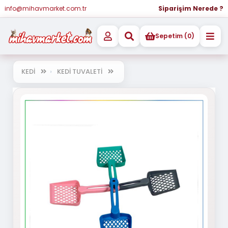
info@mihavmarket.com.tr
Siparişim Nerede ?
Sepetim (0)
KEDİ
KEDİ TUVALETİ