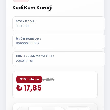
Kedi Kum Küreği
STOK KODU
FLPK-031
ÜRÜN BARKOD
8690000001712
SON KULLANMA TARIHI
2050-01-01
₺ 21,00
%15 İndirim
₺ 17,85