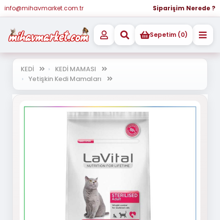
info@mihavmarket.com.tr
Siparişim Nerede ?
Sepetim (0)
KEDİ
KEDİ MAMASI
Yetişkin Kedi Mamaları