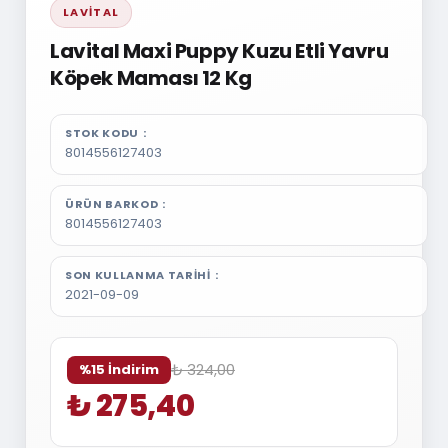
LAVITAL
Lavital Maxi Puppy Kuzu Etli Yavru
Köpek Maması 12 Kg
STOK KODU
8014556127403
ÜRÜN BARKOD
8014556127403
SON KULLANMA TARIHI
2021-09-09
₺ 324,00
%15 İndirim
₺ 275,40