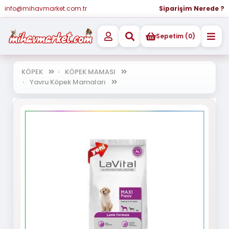
info@mihavmarket.com.tr
Siparişim Nerede ?
Sepetim (0)
KÖPEK
KÖPEK MAMASI
Yavru Köpek Mamaları