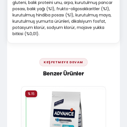
gluteni, balık proteini unu, arpa, kurutulmuş pancar
posası, balık yağı (%1), frukto-oligosakkaritler (%1),
kurutulmuş hindiba posası (%1), kurutulmuş maya,
kurutulmuş yumurta ürünleri, dikalsiyum fosfat,
potasyum klorür, sodyum klorür, mojave yukka
bitkisi (%0,01).
KEŞFETMEYE DEVAM
Benzer Ürünler
% 15
% 15