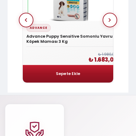
ADVANCE
ADVA
 ve Narlı
Advance Puppy Sensitive Somonlu Yavru
Advanc
pek
Köpek Maması 3 Kg
Küçük
₺ 1.080,00
₺ 1.980,00
₺ 918,00
₺ 1.683,00