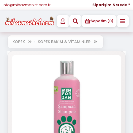
info@mihavmarket.com.tr
Siparişim Nerede ?
Sepetim (0)
KÖPEK
KÖPEK BAKIM & VİTAMİNLER