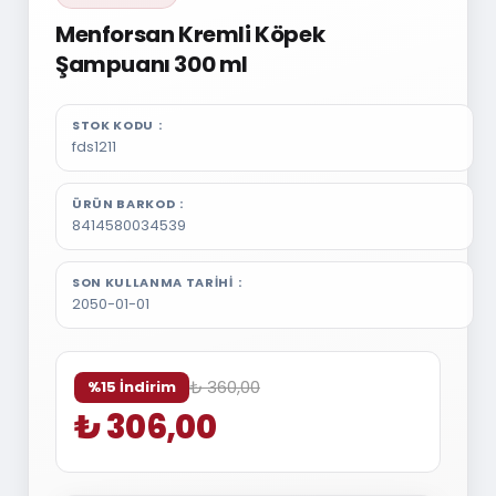
Menforsan Kremli Köpek
Şampuanı 300 ml
STOK KODU
fds1211
ÜRÜN BARKOD
8414580034539
SON KULLANMA TARIHI
2050-01-01
₺ 360,00
%15 İndirim
₺ 306,00