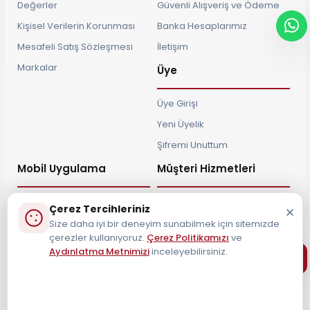
Değerler
Güvenli Alışveriş ve Ödeme
Kişisel Verilerin Korunması
Banka Hesaplarımız
Mesafeli Satış Sözleşmesi
İletişim
Markalar
Üye
Üye Girişi
Yeni Üyelik
Şifremi Unuttum
Mobil Uygulama
Müşteri Hizmetleri
Çerez Tercihleriniz
Size daha iyi bir deneyim sunabilmek için sitemizde
çerezler kullanıyoruz.
Çerez Politikamızı
ve
Müşteri Destek Hattı
Aydınlatma Metnimizi
inceleyebilirsiniz.
0212 690 34 55