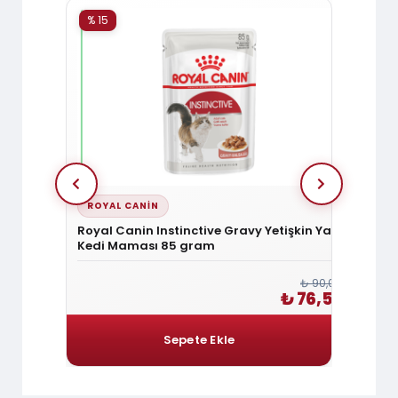
% 15
% 15
ROYAL CANIN
FELIC
tişkin
Royal Canin Instinctive Gravy Yetişkin Yaş
Felici
Kedi Maması 85 gram
Mamas
₺ 144,00
₺ 90,00
₺ 122,40
₺ 76,50