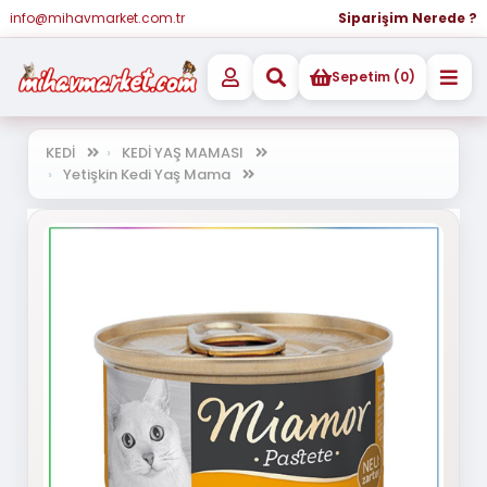
info@mihavmarket.com.tr
Siparişim Nerede ?
Sepetim (0)
KEDİ
KEDİ YAŞ MAMASI
Yetişkin Kedi Yaş Mama