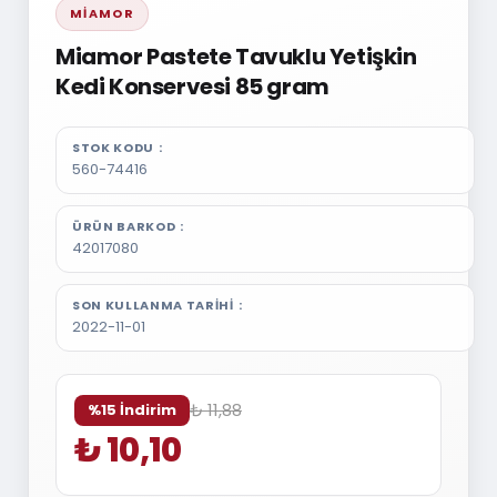
MIAMOR
Miamor Pastete Tavuklu Yetişkin
Kedi Konservesi 85 gram
STOK KODU
560-74416
ÜRÜN BARKOD
42017080
SON KULLANMA TARIHI
2022-11-01
₺ 11,88
%15 İndirim
₺ 10,10