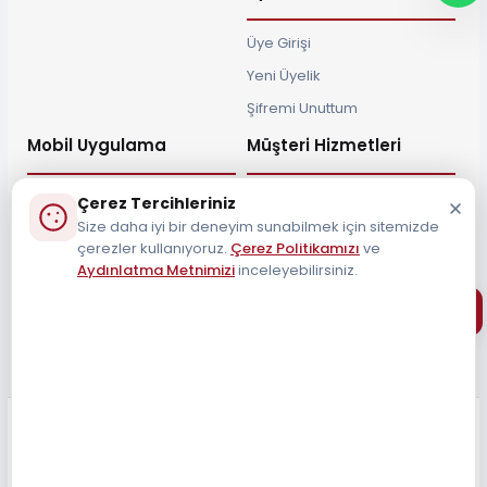
Üye Girişi
Yeni Üyelik
Şifremi Unuttum
Mobil Uygulama
Müşteri Hizmetleri
Çerez Tercihleriniz
Size daha iyi bir deneyim sunabilmek için sitemizde
çerezler kullanıyoruz.
Çerez Politikamızı
ve
Aydınlatma Metnimizi
inceleyebilirsiniz.
Müşteri Destek Hattı
0212 690 34 55