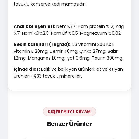
tavuklu konserve kedi mamasıdır.
Analiz bileşenleri:
Nem%77; Ham protein %12; Yağ
%7; Ham kül%2,5; Ham Lif %0,5; Magnezyum %0,02.
Besin katkıları (1 kg’da):
D3 vitamini 200 IU; E
vitamin E 20mg; Demir 40mg; Çinko 27mg; Bakır
1.2mg; Manganez 1.0mg; İyot 0.6mg; Taurin 300mg.
İçindekiler:
Balık ve balık yan ürünleri; et ve et yan
ürünleri (%33 tavuk), mineraller.
KEŞFETMEYE DEVAM
Benzer Ürünler