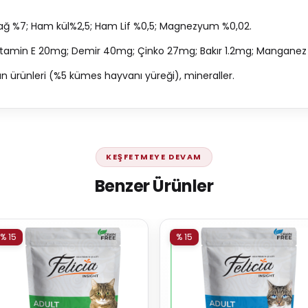
ğ %7; Ham kül%2,5; Ham Lif %0,5; Magnezyum %0,02.
 vitamin E 20mg; Demir 40mg; Çinko 27mg; Bakır 1.2mg; Manganez
 yan ürünleri (%5 kümes hayvanı yüreği), mineraller.
KEŞFETMEYE DEVAM
Benzer Ürünler
% 15
% 15