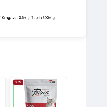
 1.0mg; İyot 0.6mg; Taurin 300mg.
% 15
% 15