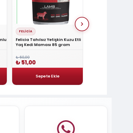
FELICIA
PROCHOICE
onlu
Felicia Tahılsız Yetişkin Kuzu Etli
ProChoice Tavuk Etli
Yaş Kedi Maması 85 gram
Konservesi 400 gr
₺ 60,00
₺ 120,00
₺ 51,00
₺ 102,00