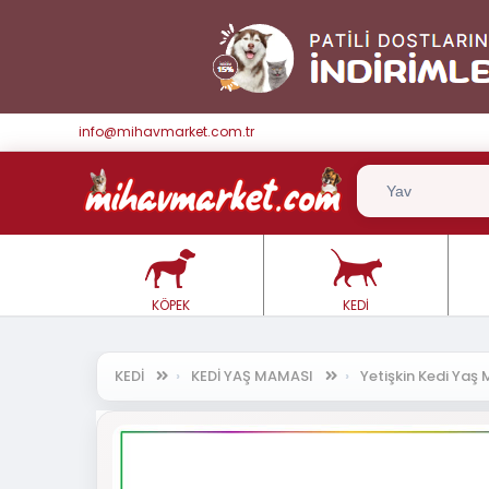
info@mihavmarket.com.tr
KÖPEK
KEDİ
KEDİ
KEDİ YAŞ MAMASI
Yetişkin Kedi Ya