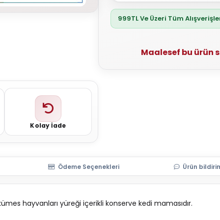
999TL Ve Üzeri Tüm Alışverişl
Maalesef bu ürün 
Kolay İade
Ödeme Seçenekleri
Ürün bildiri
i kümes hayvanları yüreği içerikli konserve kedi mamasıdır.