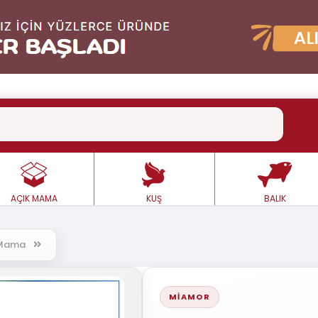
AÇIK MAMA
KUŞ
BALIK
ş Mama
MIAMOR