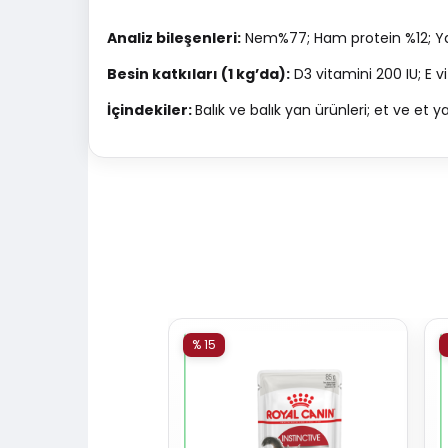
Analiz bileşenleri:
Nem%77; Ham protein %12; Ya
Besin katkıları (1 kg’da):
D3 vitamini 200 IU; E
İçindekiler:
Balık ve balık yan ürünleri; et ve et
% 15