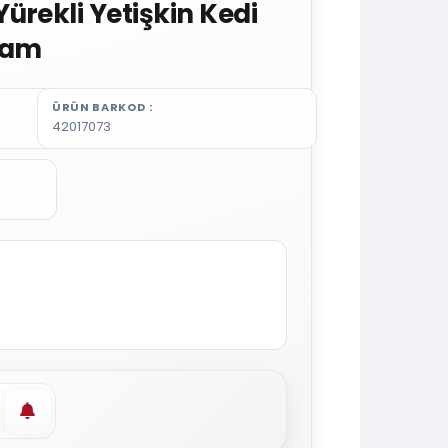
ürekli Yetişkin Kedi
ram
ÜRÜN BARKOD
42017073
vorilere ekle
Stoğa gelince haber ver