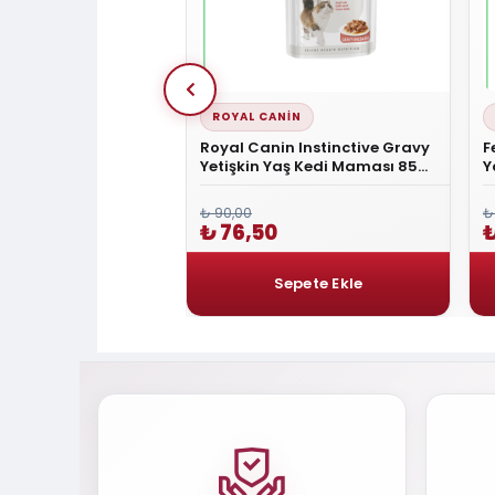
S CHOICE
ROYAL CANIN
ice Tavuklu Kıyılmış
Royal Canin Instinctive Gravy
F
edi Konserve Maması
Yetişkin Yaş Kedi Maması 85
Y
gram
₺ 90,00
₺
0
₺ 76,50
₺