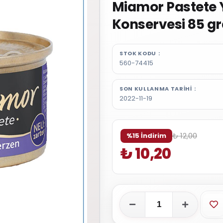
Miamor Pastete Y
Konservesi 85 g
STOK KODU
560-74415
SON KULLANMA TARIHI
2022-11-19
₺ 12,00
%15 İndirim
₺ 10,20
Fa