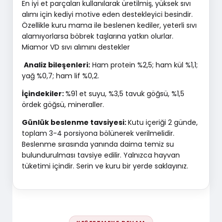
En iyi et parçaları kullanılarak üretilmiş, yüksek sıvı
alımı için kediyi motive eden destekleyici besindir.
Özellikle kuru mama ile beslenen kediler, yeterli sıvı
alamıyorlarsa böbrek taşlarına yatkın olurlar.
Miamor VD sıvı alımını destekler
Analiz bileşenleri:
Ham protein %2,5; ham kül %1,1;
yağ %0,7; ham lif %0,2.
İçindekiler:
%91 et suyu, %3,5 tavuk göğsü, %1,5
ördek göğsü, mineraller.
Günlük beslenme tavsiyesi:
Kutu içeriği 2 günde,
toplam 3-4 porsiyona bölünerek verilmelidir.
Beslenme sırasında yanında daima temiz su
bulundurulması tavsiye edilir. Yalnızca hayvan
tüketimi içindir. Serin ve kuru bir yerde saklayınız.