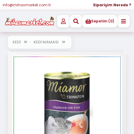
info@mihavmarket.com.tr
Siparişim Nerede ?
Sepetim (0)
KEDİ
KEDİ MAMASI