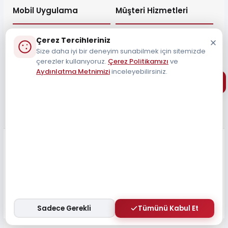
Mobil Uygulama
Müşteri Hizmetleri
Çerez Tercihleriniz
Size daha iyi bir deneyim sunabilmek için sitemizde
çerezler kullanıyoruz.
Çerez Politikamızı
ve
Müşteri Destek Hattı
Aydınlatma Metnimizi
inceleyebilirsiniz.
0212 690 34 55
Tüm Hakları Saklıdır 2026
Sadece Gerekli
Tümünü Kabul Et