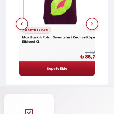
GÖKTÜRK PATI
GÖKT
l
Max Baskılı Polar Sweatshirt Kedi ve Köpek
Kedi-
Elbisesi XL
₺ 258,00
₺ 102,00
₺ 219,30
₺ 86,70