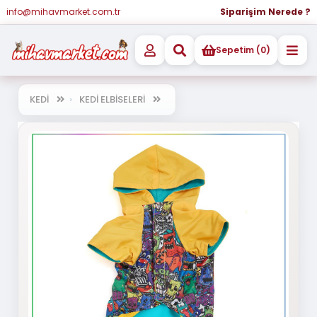
info@mihavmarket.com.tr
Siparişim Nerede ?
Sepetim (0)
KEDİ
KEDİ ELBİSELERİ