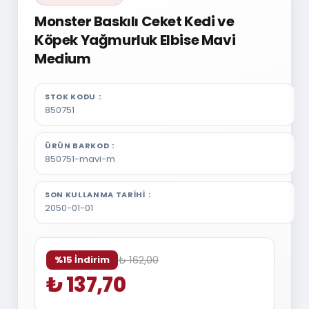
Monster Baskılı Ceket Kedi ve
Köpek Yağmurluk Elbise Mavi
Medium
STOK KODU
850751
ÜRÜN BARKOD
850751-mavi-m
SON KULLANMA TARIHI
2050-01-01
₺ 162,00
%15 İndirim
₺ 137,70