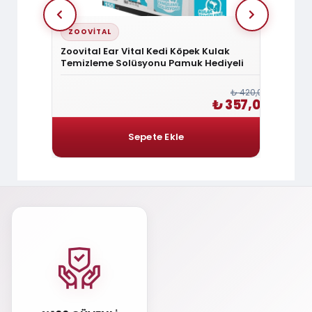
ZOOVITAL
ZOOV
Zoovital Ear Vital Kedi Köpek Kulak
Zoovit
Temizleme Solüsyonu Pamuk Hediyeli
Tüy Sa
₺ 120,00
₺ 420,00
₺ 102,00
₺ 357,00