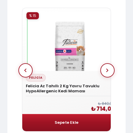
% 15
% 15
FELICIA
ROYA
alıklı
Felicia Az Tahıllı 2 Kg Yavru Tavuklu
Royal
HypoAllergenic Kedi Maması
Cat 3
₺ 1.440,00
₺ 840,00
1.224,00
₺ 714,00