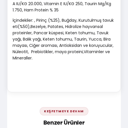
A IU/KG 20.000, Vitamin E IU/KG 250, Taurin Mg/Kg
1.750, Ham Protein % 35
İçindekiler: , Pirinç (%25), Buğday, Kurutulmuş tavuk
eti(%50),Bezelye, Patates, Hidrolize hayvansal
proteinler, Pancar küspesi, Keten tohumu, Tavuk
yağı, Balık yağı, Keten tohumu, Taurin, Yucca, Bira
mayası, Ciğer aroması, Antioksidan ve koruyucular,
Nüleotit, Prebiotikler, maya proteini,Vitaminler ve
Mineraller.
KEŞFETMEYE DEVAM
Benzer Ürünler