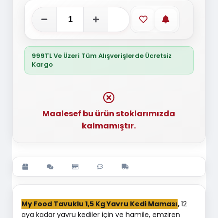
Favorilere ekle
Stoğa gelince
999TL Ve Üzeri Tüm Alışverişlerde Ücretsiz
Kargo
Maalesef bu ürün stoklarımızda
kalmamıştır.
My Food Tavuklu 1,5 Kg Yavru Kedi Maması
,
12
aya kadar yavru kediler için ve hamile, emziren