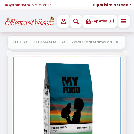
info@mihavmarket.com.tr
Siparişim Nerede ?
Sepetim (0)
KEDİ
KEDİ MAMASI
Yavru Kedi Mamaları