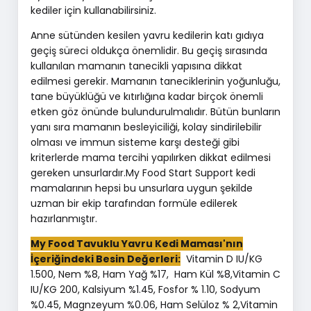
kediler için kullanabilirsiniz.
Anne sütünden kesilen yavru kedilerin katı gıdıya
geçiş süreci oldukça önemlidir. Bu geçiş sırasında
kullanılan mamanın tanecikli yapısına dikkat
edilmesi gerekir. Mamanın taneciklerinin yoğunluğu,
tane büyüklüğü ve kıtırlığına kadar birçok önemli
etken göz önünde bulundurulmalıdır. Bütün bunların
yanı sıra mamanın besleyiciliği, kolay sindirilebilir
olması ve immun sisteme karşı desteği gibi
kriterlerde mama tercihi yapılırken dikkat edilmesi
gereken unsurlardır.My Food Start Support kedi
mamalarının hepsi bu unsurlara uygun şekilde
uzman bir ekip tarafından formüle edilerek
hazırlanmıştır.
My Food Tavuklu Yavru Kedi Maması'nın
İçeriğindeki Besin Değerleri:
Vitamin D IU/KG
1.500, Nem %8, Ham Yağ %17, Ham Kül %8,Vitamin C
IU/KG 200, Kalsiyum %1.45, Fosfor % 1.10, Sodyum
%0.45, Magnzeyum %0.06, Ham Selüloz % 2,Vitamin