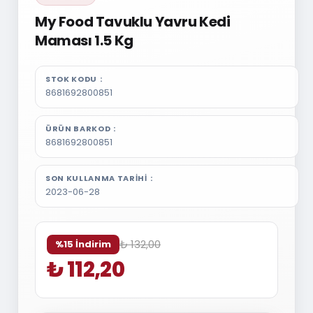
My Food Tavuklu Yavru Kedi
Maması 1.5 Kg
STOK KODU
8681692800851
ÜRÜN BARKOD
8681692800851
SON KULLANMA TARIHI
2023-06-28
₺ 132,00
%15 İndirim
₺ 112,20