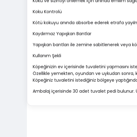
Koku ve sızıntıyı önlemek için anında emilim sağla
Koku Kontrolü
Kötü kokuyu anında absorbe ederek etrafa yayılmas
Kaydırmaz Yapışkan Bantlar
Yapışkan bantları ile zemine sabitlenerek veya k
Kullanım Şekli
Köpeğinizin ev içerisinde tuvaletini yapmasını i
Özellikle yemekten, oyundan ve uykudan sonra, köp
Köpeğiniz tuvaletini istediğiniz bölgeye yaptığınd
Ambalaj içerisinde 30 adet tuvalet pedi bulunur. 