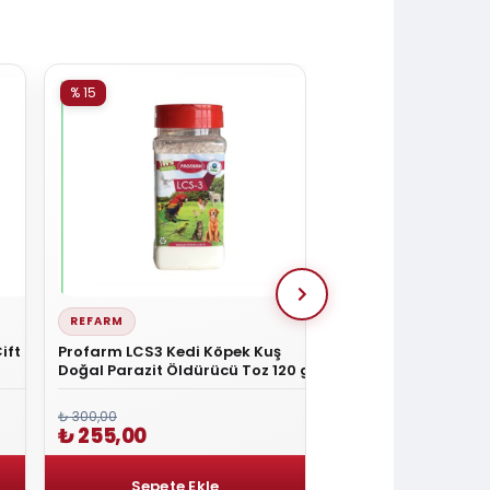
% 15
% 15
REFARM
SIMPLE SOLUTION
ift
Profarm LCS3 Kedi Köpek Kuş
Simple Solution Dı
Doğal Parazit Öldürücü Toz 120 gr
Köpek Tuvalet Eğiti
₺ 300,00
₺ 600,00
₺ 255,00
₺ 510,00