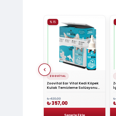
% 15
ZOOVITAL
ı Soft Tarak XLarge
Zoovital Ear Vital Kedi Köpek
Z
Kulak Temizleme Solüsyonu
İ
Pamuk Hediyeli
M
₺ 420,00
₺
0
₺ 357,00
₺