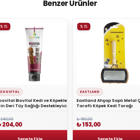
Benzer Ürünler
% 15
% 15
ZOOVITAL
EASTLAND
oovital Biovital Kedi ve Köpekler
Eastland Ahşap Saplı Metal Ç
çin Deri Tüy Sağlığı Destekleyici
Taraflı Köpek Kedi Tarağı
alt 100 Gr
 240,00
₺ 180,00
 204,00
₺ 153,00