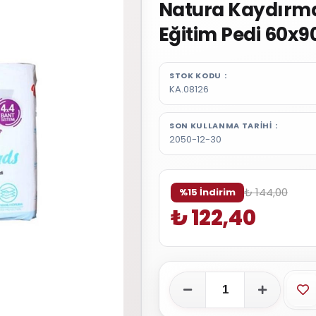
Natura Kaydırma
Eğitim Pedi 60x9
STOK KODU
KA.08126
SON KULLANMA TARIHI
2050-12-30
₺ 144,00
%15 İndirim
₺ 122,40
Fa