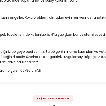
r. Ultra ince yapısı rahat ve kolay kullanım sunar.
ını engeller. Koku problemi olmadan evin her yerinde rahatlıkla k
öpek tuvaletlerinde kullanılabilir. 4'lü yapışkan bant sistemi s
stediğiniz bölgeye pedi seriniz. Bu bölgenin mama kabından ve ya
eğinizi pedin üzerine tekrar getiriniz. Uygulamayı köpeğiniz tuva
a mutlaka ödüllendiriniz.
Ürün ölçüleri 60x90 cm'dir.
KEŞFETMEYE DEVAM