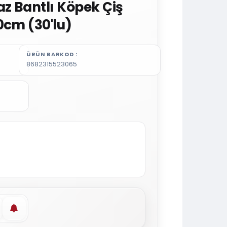
z Bantlı Köpek Çiş
0cm (30'lu)
ÜRÜN BARKOD
8682315523065
vorilere ekle
Stoğa gelince haber ver