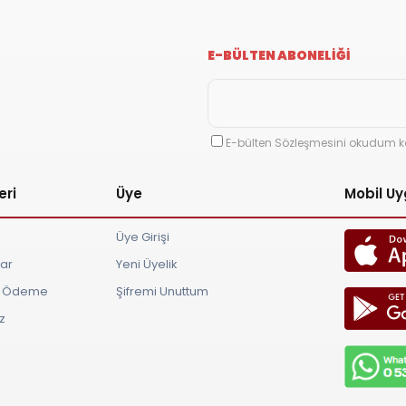
E-BÜLTEN ABONELİĞİ
E-bülten Sözleşmesini okudum k
eri
Üye
Mobil U
Üye Girişi
lar
Yeni Üyelik
ve Ödeme
Şifremi Unuttum
z