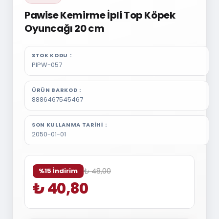
Pawise Kemirme İpli Top Köpek
Oyuncağı 20 cm
STOK KODU
PIPW-057
ÜRÜN BARKOD
8886467545467
SON KULLANMA TARIHI
2050-01-01
₺ 48,00
%15 İndirim
₺ 40,80