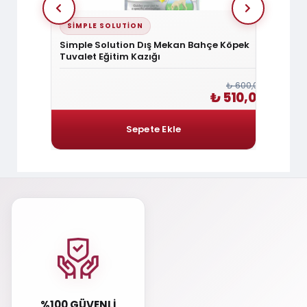
SIMPLE SOLUTION
DOGG
a 15 Cm
Simple Solution Dış Mekan Bahçe Köpek
Doggie
Tuvalet Eğitim Kazığı
6x25
₺ 360,00
₺ 600,00
 306,00
₺ 510,00
%100 GÜVENLI